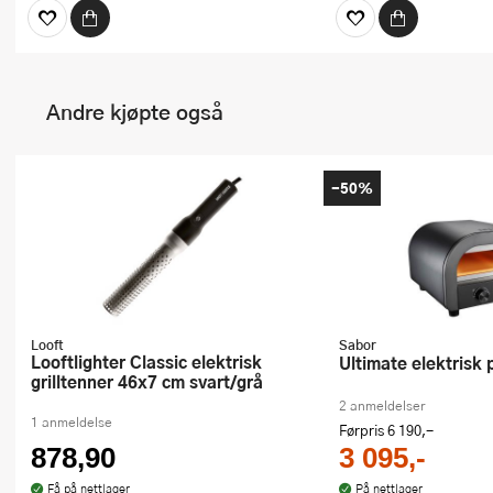
Andre kjøpte også
-50%
Looft
Sabor
Looftlighter Classic elektrisk
Ultimate elektrisk
grilltenner 46x7 cm svart/grå
2 anmeldelser
1 anmeldelse
Førpris
6 190,-
878,90
3 095,-
Få på nettlager
På nettlager