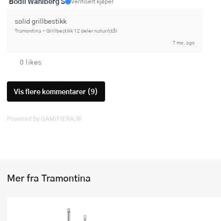
Bodil Wahlberg S
Verifisert kjøper
solid grillbestikk
Tramontina - Grillbestikk 12 deler natur/stål
7 mo. ago
0 likes
Vis flere kommentarer (9)
Powered by GAMIFIERA.®
Mer fra Tramontina