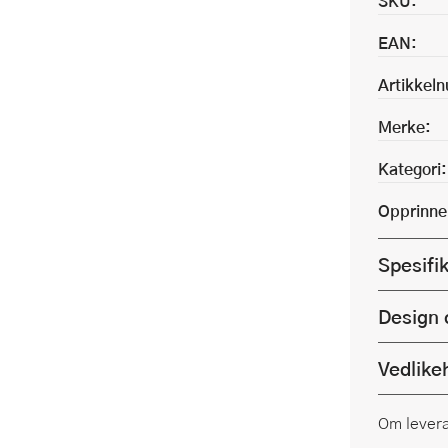
SKU:
EAN:
Artikkel
Merke:
Kategori:
Opprinne
Spesifi
Design 
Vedlike
Om lever