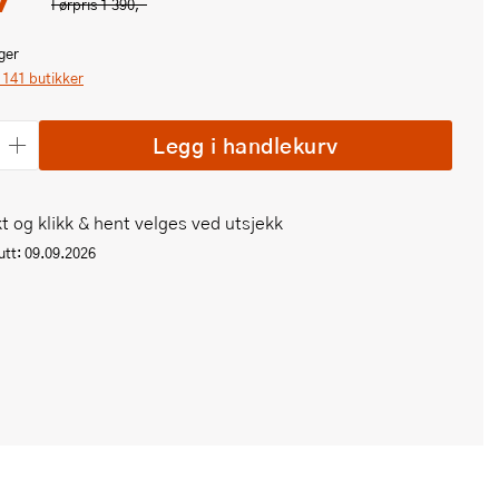
Førpris
1 390,-
ger
i 141 butikker
Legg i handlekurv
t og klikk & hent velges ved utsjekk
tt: 09.09.2026