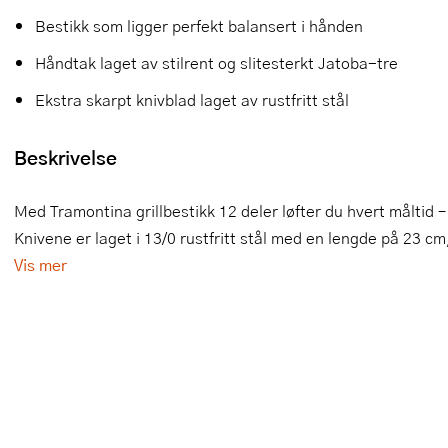
Bestikk som ligger perfekt balansert i hånden
Slikkepotter
Melkeskummere
Morter
Vifter
Håndtak laget av stilrent og slitesterkt Jatoba-tre
Springformer
Popcornmaskiner
Målebeger og måleskje
Ekstra skarpt knivblad laget av rustfritt stål
Sprøyteposer og tipper
Riskoker
Nøtteknekkere
Beskrivelse
Øvrig bakeutstyr
Sous vide
Oljeflaske og dressingflaske
Stavmiksere
Pastamaskiner
Med Tramontina grillbestikk 12 deler løfter du hvert måltid –
Knivene er laget i 13/0 rustfritt stål med en lengde på 23 cm,
Steketakker
Perkulator
Vis mer
Toastjern og bordgrill
Pizzahjul
Vaffeljern
Pizzaspader
Vakuumpakker
Pizzastein og pizzastål
Vannkokere
Potetmoser