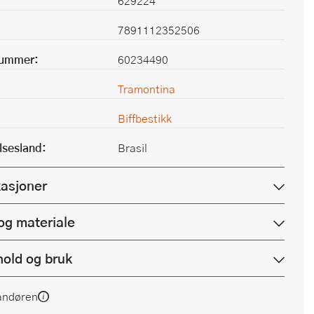
629224
7891112352506
nummer:
60234490
Tramontina
Biffbestikk
lsesland:
Brasil
kasjoner
og materiale
hold og bruk
andøren