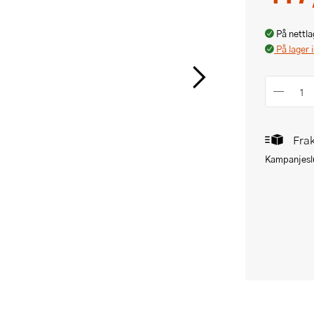
På nettla
På lager 
Frak
Kampanjeslu