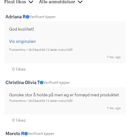
Flest likes
Alle anmeldelser
Adriana R
Verifisert kjøper
God kvalitet!
Vis originalen
Tramontina - Grillbestikk 12 deler natur/stål
7 mo. ago
0 likes
Christina Olivia T
Verifisert kjøper
Ganske stor å holde på men eg er fornøyd med produktet
Tramontina - Grillbestikk 12 deler natur/stål
7 mo. ago
0 likes
Merete R
Verifisert kjøper