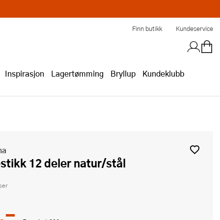
Finn butikk
Kundeservice
Inspirasjon
Lagertømming
Bryllup
Kundeklubb
na
bestikk 12 deler natur/stål
ser
,-