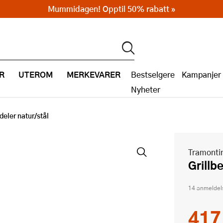
Mummidagen! Opptil 50% rabatt »
R
UTEROM
MERKEVARER
Bestselgere
Kampanjer
Nyheter
deler natur/stål
Tramonti
Grill
14 anmeldel
417