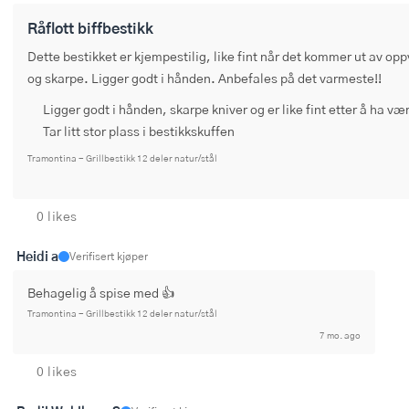
Råflott biffbestikk
Dette bestikket er kjempestilig, like fint når det kommer ut av o
og skarpe. Ligger godt i hånden. Anbefales på det varmeste!!
Ligger godt i hånden, skarpe kniver og er like fint etter å ha v
Tar litt stor plass i bestikkskuffen
Tramontina - Grillbestikk 12 deler natur/stål
0 likes
Heidi a
Verifisert kjøper
Behagelig å spise med 👍
Tramontina - Grillbestikk 12 deler natur/stål
7 mo. ago
0 likes