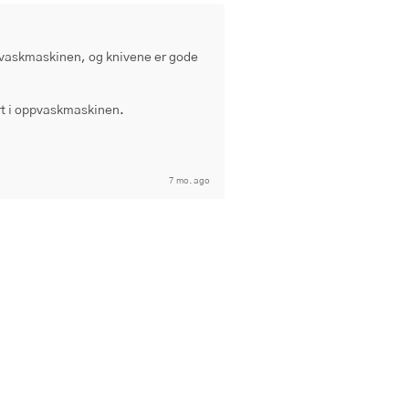
ppvaskmaskinen, og knivene er gode 
ært i oppvaskmaskinen.
7 mo. ago