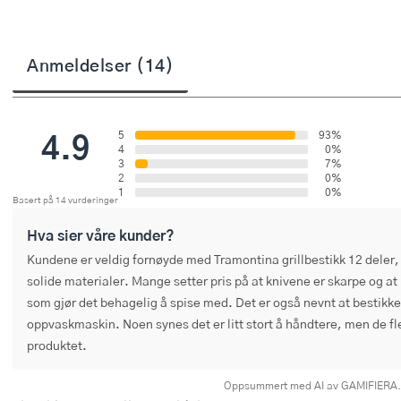
Stekepinsett
Stekespader
Anmeldelser (14)
Steketermometer
4.9
Tørkerullholder
5
93%
4
0%
3
7%
Visper
2
0%
1
0%
Basert på 14 vurderinger
Øvrige kjøkkenredskaper
Hva sier våre kunder?
Kundene er veldig fornøyde med Tramontina grillbestikk 12 deler, s
solide materialer. Mange setter pris på at knivene er skarpe og at
som gjør det behagelig å spise med. Det er også nevnt at bestikket
oppvaskmaskin. Noen synes det er litt stort å håndtere, men de fl
produktet.
Oppsummert med AI av GAMIFIERA