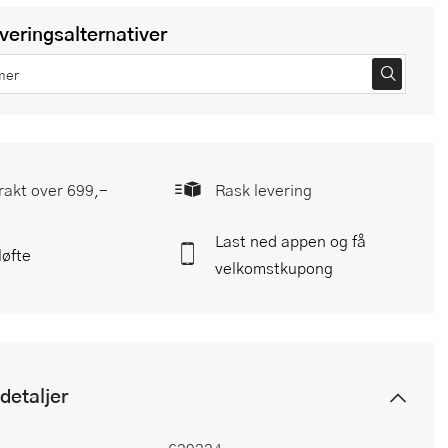
everingsalternativer
frakt over 699,-
Rask levering
Last ned appen og få
løfte
velkomstkupong
detaljer