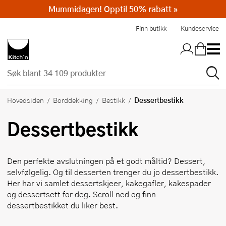
Mummidagen! Opptil 50% rabatt »
Hopp til hovedinnholdet
Finn butikk
Kundeservice
Dessertbestikk
Hovedsiden
Borddekking
Bestikk
Dessertbestikk
Den perfekte avslutningen på et godt måltid? Dessert,
selvfølgelig. Og til desserten trenger du jo dessertbestikk.
Her har vi samlet dessertskjeer, kakegafler, kakespader
og dessertsett for deg. Scroll ned og finn
dessertbestikket du liker best.