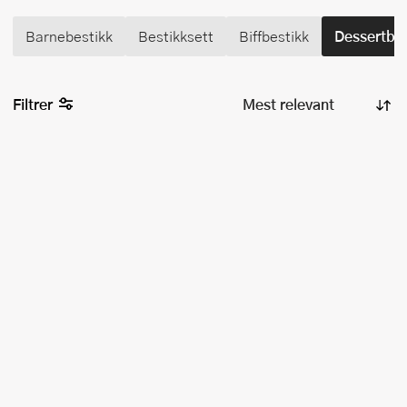
Barnebestikk
Bestikksett
Biffbestikk
Dessertbes
Filtrer