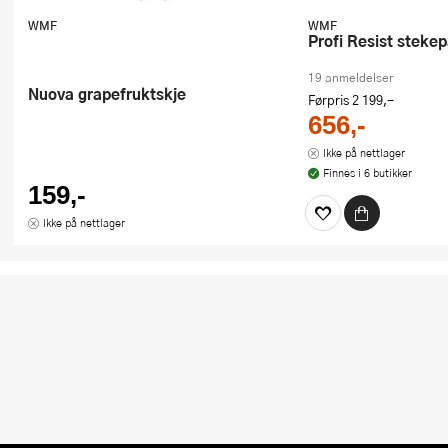
WMF
WMF
Profi Resist stek
19 anmeldelser
Nuova grapefruktskje
Førpris
2 199,-
656,-
Ikke på nettlager
Finnes i 6 butikker
159,-
Ikke på nettlager