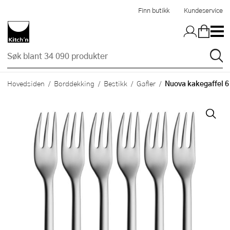
Hopp til hovedinnholdet
Finn butikk
Kundeservice
Nuova kakegaffel 6
Hovedsiden
Borddekking
Bestikk
Gafler