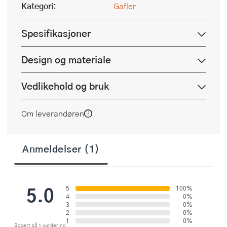
Kategori:
Gafler
Spesifikasjoner
Design og materiale
Vedlikehold og bruk
Om leverandøren
Anmeldelser (1)
5.0
5
100%
4
0%
3
0%
2
0%
1
0%
Basert på 1 vurdering