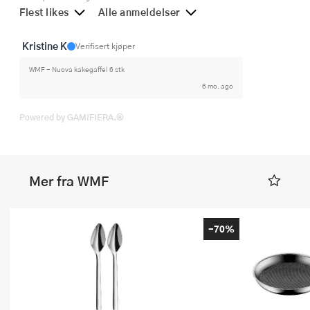
Flest likes
Alle anmeldelser
Kristine K
Verifisert kjøper
WMF - Nuova kakegaffel 6 stk
6 mo. ago
Powered by GAMIFIERA.®
Mer fra WMF
-70%