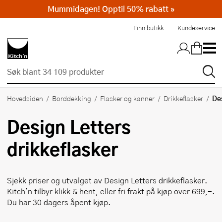
Mummidagen! Opptil 50% rabatt »
Hopp til hovedinnholdet
Finn butikk
Kundeservice
De
Hovedsiden
Borddekking
Flasker og kanner
Drikkeflasker
Design Letters
drikkeflasker
Sjekk priser og utvalget av
Design Letters
drikkeflasker.
Kitch'n tilbyr klikk & hent, eller fri frakt på kjøp over 699,-.
Du har 30 dagers åpent kjøp.