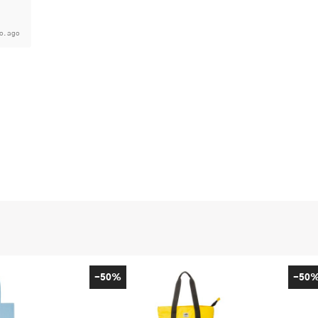
o. ago
-50%
-50