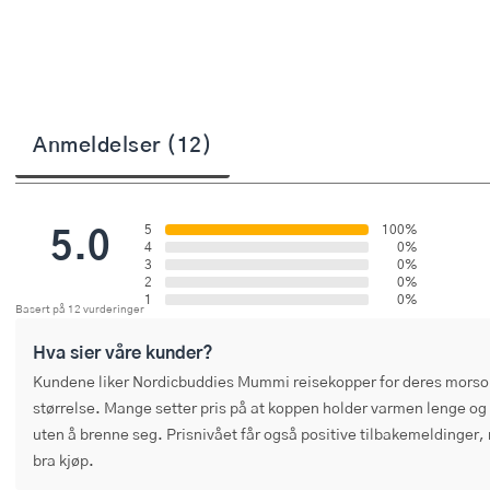
Stekepinsett
Stekespader
Steketermometer
Anmeldelser (12)
Tørkerullholder
Visper
5.0
5
100%
4
0%
Øvrige kjøkkenredskaper
3
0%
2
0%
1
0%
Basert på 12 vurderinger
Hva sier våre kunder?
Kundene liker Nordicbuddies Mummi reisekopper for deres morso
størrelse. Mange setter pris på at koppen holder varmen lenge og 
uten å brenne seg. Prisnivået får også positive tilbakemeldinger, 
bra kjøp.