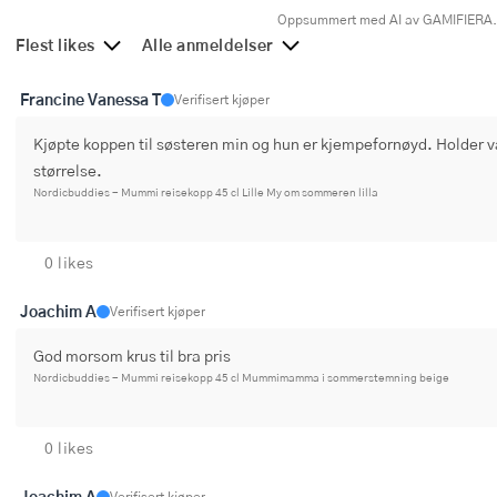
Oppsummert med AI av GAMIFIERA
Flest likes
Alle anmeldelser
Francine Vanessa T
Verifisert kjøper
Kjøpte koppen til søsteren min og hun er kjempefornøyd. Holder v
størrelse.
Nordicbuddies - Mummi reisekopp 45 cl Lille My om sommeren lilla
0 likes
Joachim A
Verifisert kjøper
God morsom krus til bra pris
Nordicbuddies - Mummi reisekopp 45 cl Mummimamma i sommerstemning beige
0 likes
Joachim A
Verifisert kjøper