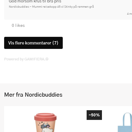
God morsom krus til bra pris
Nordicbuddies - Mummi reisekopp 45 cl Stinky på rømmen grå
4 m
0 likes
Vis flere kommentarer (7)
Powered by GAMIFIERA.®
Mer fra Nordicbuddies
-50%