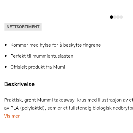
Slikkepotter
Melkeskummere
Morter
Vifter
Springformer
Popcornmaskiner
Målebeger og måleskje
NETTSORTIMENT
Sprøyteposer og tipper
Riskoker
Nøtteknekkere
Kommer med hylse for å beskytte fingrene
Øvrig bakeutstyr
Sous vide
Oljeflaske og dressingflaske
Perfekt til mummientusiasten
Stavmiksere
Pastamaskiner
Offisielt produkt fra Mumi
Steketakker
Perkulator
Beskrivelse
Toastjern og bordgrill
Pizzahjul
Praktisk, grønt Mummi takeaway-krus med illustrasjon av et
Vaffeljern
Pizzaspader
av PLA (polylaktid), som er et fullstendig biologisk nedbrytb
Vakuumpakker
Pizzastein og pizzastål
Vis mer
Vannkokere
Potetmoser