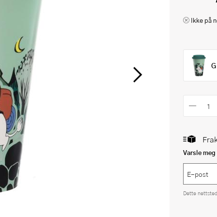
Ikke på n
G
Frak
Varsle meg 
Dette nettste