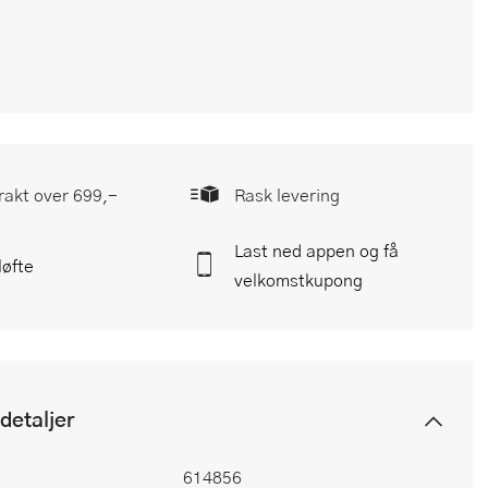
frakt over 699,-
Rask levering
Last ned appen og få
løfte
velkomstkupong
detaljer
614856