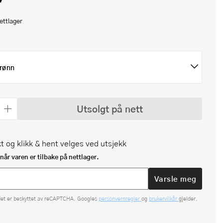
ettlager
rønn
Utsolgt på nett
t og klikk & hent velges ved utsjekk
når varen er tilbake på nettlager.
Varsle meg
det er beskyttet av reCAPTCHA. Googles
personvernregler
og
brukervilkår
gjelder.