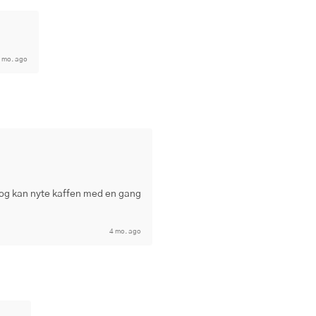
 mo. ago
g og kan nyte kaffen med en gang
4 mo. ago