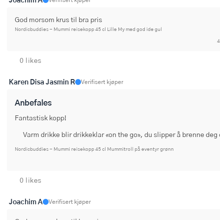
God morsom krus til bra pris
Nordicbuddies - Mummi reisekopp 45 cl Lille My med god ide gul
4
0 likes
Karen Disa Jasmin R
Verifisert kjøper
Anbefales
Fantastisk kopp!
Varm drikke blir drikkeklar «on the go», du slipper å brenne de
Nordicbuddies - Mummi reisekopp 45 cl Mummitroll på eventyr grønn
0 likes
Joachim A
Verifisert kjøper