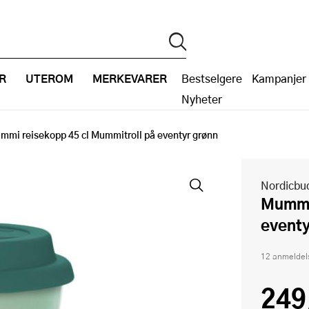
R
UTEROM
MERKEVARER
Bestselgere
Kampanjer
Nyheter
mmi reisekopp 45 cl Mummitroll på eventyr grønn
Nordicbu
Mummi reisekopp 45 cl Mummitroll på
eventy
12 anmeldel
249