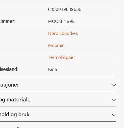
6430049849638
nummer:
MOOMIN99E
Nordicbuddies
Moomin
Termokopper
lsesland:
Kina
kasjoner
og materiale
hold og bruk