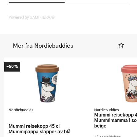
Powered by GAMIFIERA.®
Mer fra Nordicbuddies
-50%
Nordicbuddies
Nordicbuddies
Mummi reisekopp 45 cl
Mummimamma i so
beige
Mummi reisekopp 45 cl
Mummipappa slapper av blå
12 anmeldelser