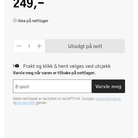
249,-
Ikke på nettlager
Utsolgt på nett
Frakt og klikk & hent velges ved utsjekk
Varsle meg når varen er tilbake på nettlager.
Varsle meg
Dette nettstedet er beskyttet av reCAPTCHA. Googles
personvernregler
og
brukervilkår
gjelder.