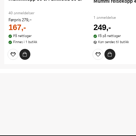
Mummi reisekopp 4
40 anmeldelser
1 anmeldelse
Førpris
279,-
167,-
249,-
På nettlager
Få på nettlager
Finnes i 1 butikk
Kan sendes til butikk