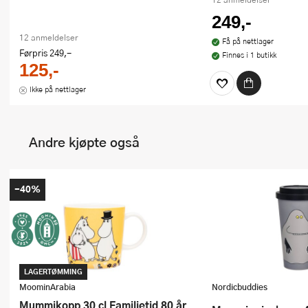
249,-
12 anmeldelser
Få på nettlager
Førpris
249,-
Finnes i 1 butikk
125,-
Ikke på nettlager
Andre kjøpte også
-40%
LAGERTØMMING
MoominArabia
Nordicbuddies
Mummikopp 30 cl Familietid 80 år