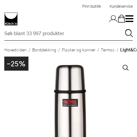
Hopp til hovedinnholdet
Finn butikk
Kundeservice
Light&Co
Hovedsiden
Borddekking
Flasker og kanner
Termos
-25%