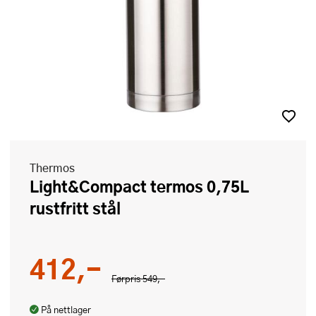
Thermos
Light&Compact termos 0,75L
rustfritt stål
412,-
Førpris
549,-
På nettlager