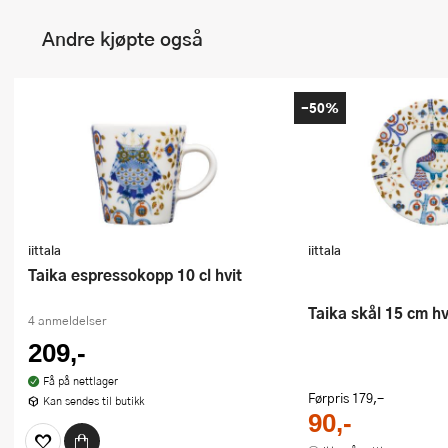
Andre kjøpte også
-50%
iittala
iittala
Taika espressokopp 10 cl hvit
Taika skål 15 cm hv
4 anmeldelser
209,-
Få på nettlager
Førpris
179,-
Kan sendes til butikk
90,-