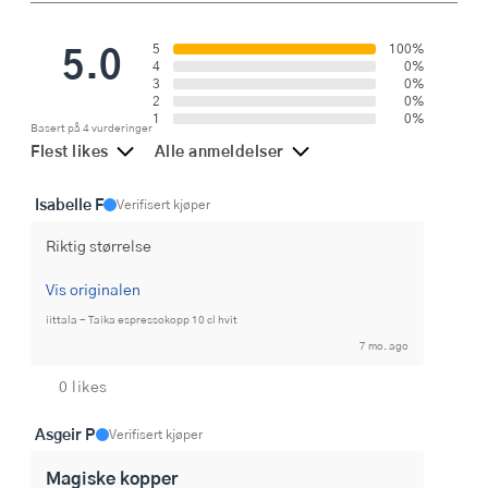
5.0
5
100%
4
0%
3
0%
2
0%
1
0%
Basert på 4 vurderinger
Flest likes
Alle anmeldelser
Isabelle F
Verifisert kjøper
Riktig størrelse
Vis originalen
iittala - Taika espressokopp 10 cl hvit
7 mo. ago
0 likes
Asgeir P
Verifisert kjøper
Magiske kopper