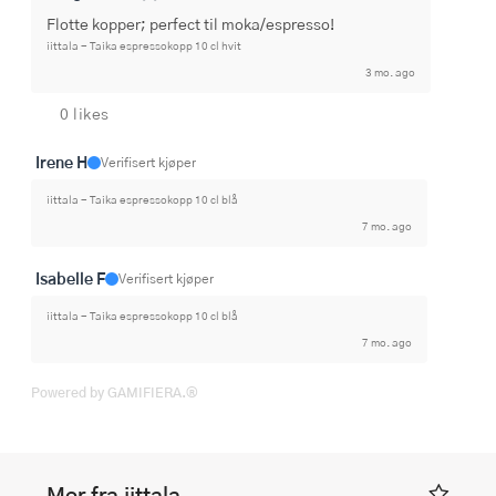
Flotte kopper; perfect til moka/espresso!
iittala - Taika espressokopp 10 cl hvit
3 mo. ago
0 likes
Irene H
Verifisert kjøper
iittala - Taika espressokopp 10 cl blå
7 mo. ago
Isabelle F
Verifisert kjøper
iittala - Taika espressokopp 10 cl blå
7 mo. ago
Powered by GAMIFIERA.®
Mer fra iittala