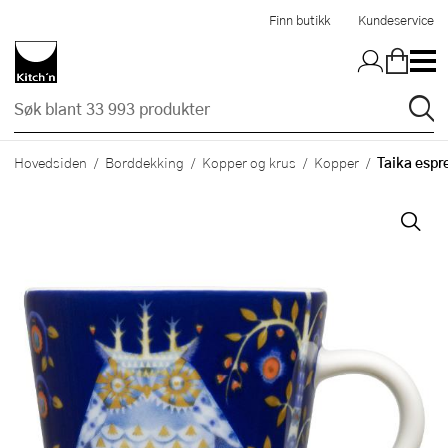
Hopp til hovedinnholdet
Finn butikk
Kundeservice
Taika espr
Hovedsiden
Borddekking
Kopper og krus
Kopper