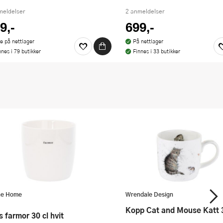
meldelser
2 anmeldelser
9,-
699,-
ke på nettlager
På nettlager
nnes i 79 butikker
Finnes i 33 butikker
ne Home
Wrendale Design
Kopp Cat and Mouse Katt 
us farmor 30 cl hvit