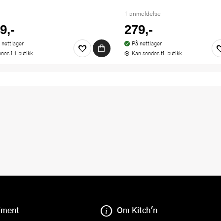
1 anmeldelse
9,-
279,-
 nettlager
På nettlager
nnes i 1 butikk
Kan sendes til butikk
iment
Om Kitch'n