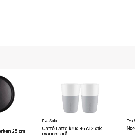
Eva Solo
Eva 
No
Caffé Latte krus 36 cl 2 stk
lerken 25 cm
marmor grå