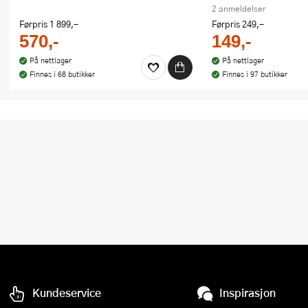
2 anmeldelser
Førpris
1 899,-
Førpris
249,-
570,-
149,-
På nettlager
På nettlager
Finnes i 68 butikker
Finnes i 97 butikker
Kundeservice
Inspirasjon