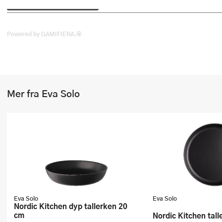
Stekepinsett
Stekespader
Powered by GAMIFIERA.®
Steketermometer
Tørkerullholder
Mer fra Eva Solo
Visper
Øvrige kjøkkenredskaper
Eva Solo
Eva Solo
Nordic Kitchen dyp tallerken 20
cm
Nordic Kitchen tal