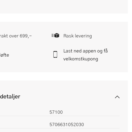
frakt over 699,-
Rask levering
Last ned appen og få
løfte
velkomstkupong
detaljer
57100
5706631052030