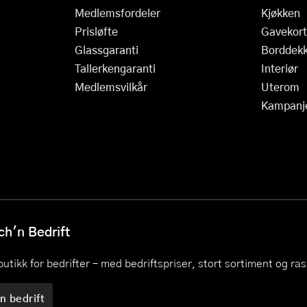
Medlemsfordeler
Kjøkken
Prisløfte
Gavekort
Glassgaranti
Borddekk
Tallerkengaranti
Interiør
Medlemsvilkår
Uterom
Kampanj
h'n Bedrift
utikk for bedrifter – med bedriftspriser, stort sortiment og ra
n bedrift