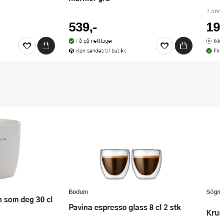
2 an
539,-
19
Få på nettlager
Ik
Kan sendes til butikk
Fi
Bodum
Sög
Pavina espresso glass 8 cl 2 stk
Kr