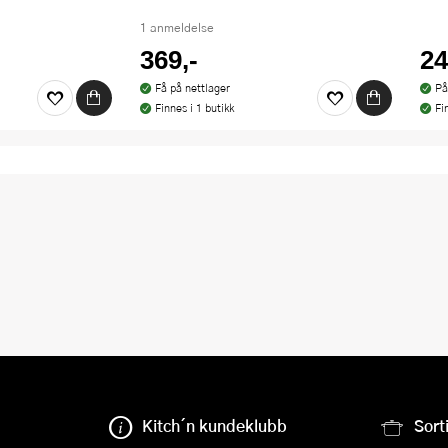
1 anmeldelse
369,-
24
Få på nettlager
På
Finnes i 1 butikk
Fi
Kitch´n kundeklubb
Sort