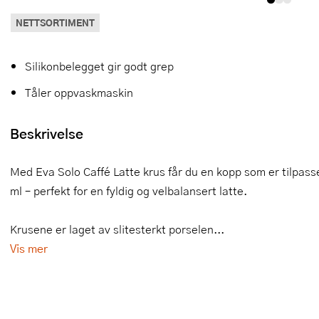
Slikkepotter
Melkeskummere
Morter
Vifter
NETTSORTIMENT
Springformer
Popcornmaskiner
Målebeger og måleskje
Silikonbelegget gir godt grep
Sprøyteposer og tipper
Riskoker
Nøtteknekkere
Tåler oppvaskmaskin
Øvrig bakeutstyr
Sous vide
Oljeflaske og dressingflaske
Beskrivelse
Stavmiksere
Pastamaskiner
Med Eva Solo Caffé Latte krus får du en kopp som er tilpas
Steketakker
Perkulator
ml – perfekt for en fyldig og velbalansert latte.
Toastjern og bordgrill
Pizzahjul
Krusene er laget av slitesterkt porselen...
Vaffeljern
Pizzaspader
Vis mer
Vakuumpakker
Pizzastein og pizzastål
Vannkokere
Potetmoser