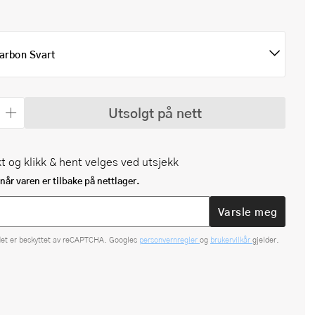
arbon Svart
Utsolgt på nett
t og klikk & hent velges ved utsjekk
når varen er tilbake på nettlager.
Varsle meg
det er beskyttet av reCAPTCHA. Googles
personvernregler
og
brukervilkår
gjelder.