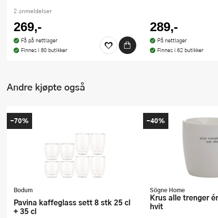
2 anmeldelser
269,-
289,-
Få på nettlager
På nettlager
Finnes i 80 butikker
Finnes i 62 butikker
Andre kjøpte også
-70%
-40%
Bodum
Sögne Home
Krus alle trenger én som deg 30 cl
Pavina kaffeglass sett 8 stk 25 cl
hvit
+ 35 cl