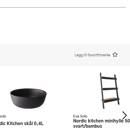
Legg til favorittmerke
Solo
Eva Solo
Nordic kitchen minihylle 50 cm
rdic Kitchen skål 0,4L
svart/bambus