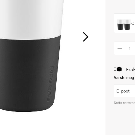
C
Frak
Varsle meg 
Dette nettste