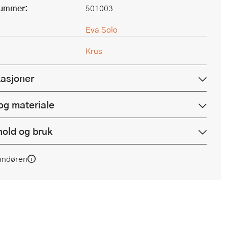
nummer:
501003
Eva Solo
Krus
kasjoner
og materiale
hold og bruk
andøren