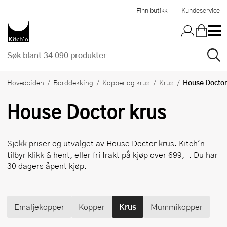
Hopp til hovedinnholdet
Finn butikk
Kundeservice
House Doctor
Hovedsiden
Borddekking
Kopper og krus
Krus
House Doctor
krus
Sjekk priser og utvalget av
House Doctor
krus. Kitch'n
tilbyr klikk & hent, eller fri frakt på kjøp over 699,-. Du har
30 dagers åpent kjøp.
Emaljekopper
Kopper
Krus
Mummikopper