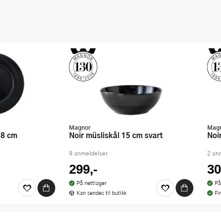
Magnor
Mag
 28 cm
Noir müsliskål 15 cm svart
No
9 anmeldelser
2 an
299,-
30
På nettlager
På
Kan sendes til butikk
Fi