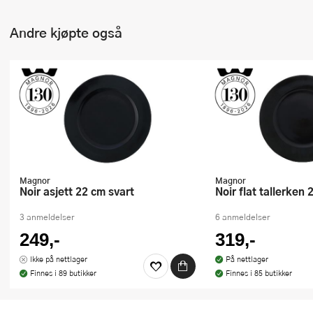
Andre kjøpte også
Magnor
Magnor
Noir asjett 22 cm svart
Noir flat tallerken
3 anmeldelser
6 anmeldelser
249,-
319,-
Ikke på nettlager
På nettlager
Finnes i 89 butikker
Finnes i 85 butikker