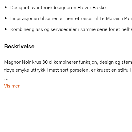
Designet av interiørdesigneren Halvor Bakke
Slikkepotter
Melkeskummere
Morter
Vifter
Inspirasjonen til serien er hentet reiser til Le Marais i Par
Springformer
Popcornmaskiner
Målebeger og måleskje
Kombiner glass og servisedeler i samme serie for et helhe
Sprøyteposer og tipper
Riskoker
Nøtteknekkere
Beskrivelse
Øvrig bakeutstyr
Sous vide
Oljeflaske og dressingflaske
Magnor Noir krus 30 cl kombinerer funksjon, design og stem
Stavmiksere
Pastamaskiner
fløyelsmyke uttrykk i matt sort porselen, er kruset en stilful
Steketakker
Perkulator
...
Vis mer
Toastjern og bordgrill
Pizzahjul
Vaffeljern
Pizzaspader
Vakuumpakker
Pizzastein og pizzastål
Vannkokere
Potetmoser