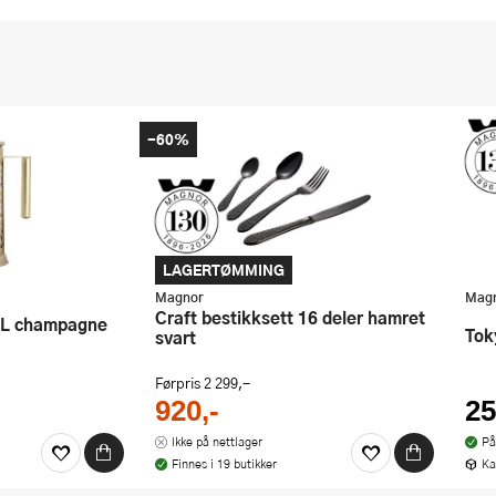
-60%
LAGERTØMMING
Magnor
Mag
Craft bestikksett 16 deler hamret
 1L champagne
To
svart
Førpris
2 299,-
920,-
25
Ikke på nettlager
På
Finnes i 19 butikker
Ka