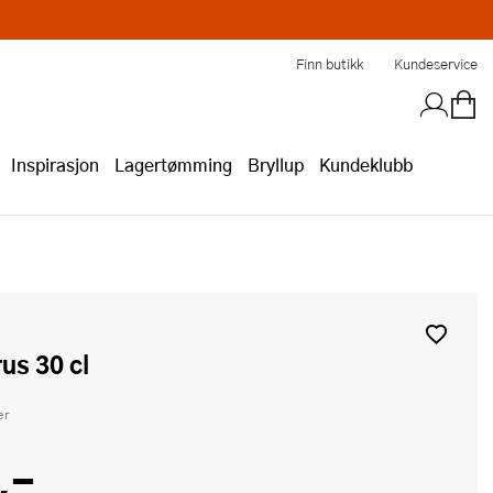
Finn butikk
Kundeservice
Inspirasjon
Lagertømming
Bryllup
Kundeklubb
krus 30 cl
er
,-