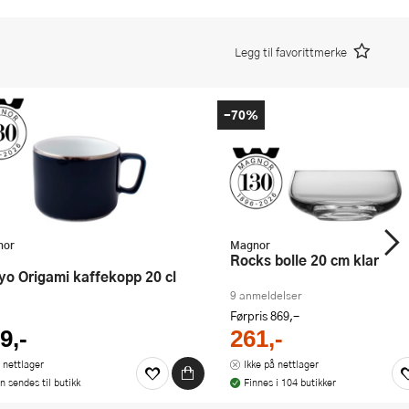
Legg til favorittmerke
-70%
nor
Magnor
Rocks bolle 20 cm klar
kyo Origami kaffekopp 20 cl
9 anmeldelser
Førpris
869,-
9,-
261,-
 nettlager
Ikke på nettlager
n sendes til butikk
Finnes i 104 butikker