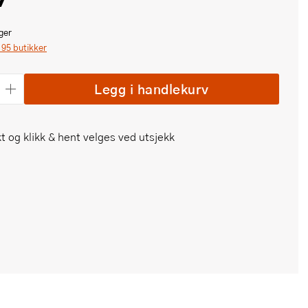
ger
i 95 butikker
Legg i handlekurv
t og klikk & hent velges ved utsjekk