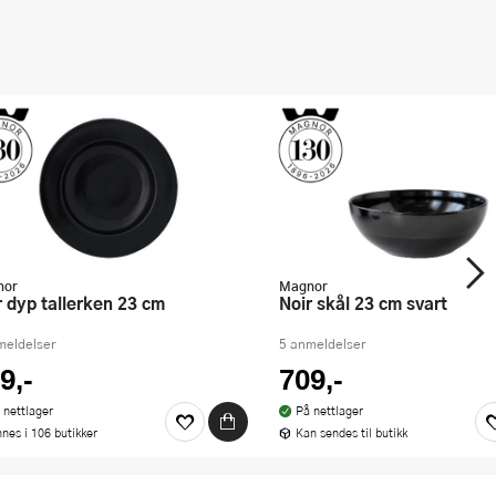
nor
Magnor
ir dyp tallerken 23 cm
Noir skål 23 cm svart
meldelser
5 anmeldelser
9,-
709,-
 nettlager
På nettlager
nnes i 106 butikker
Kan sendes til butikk