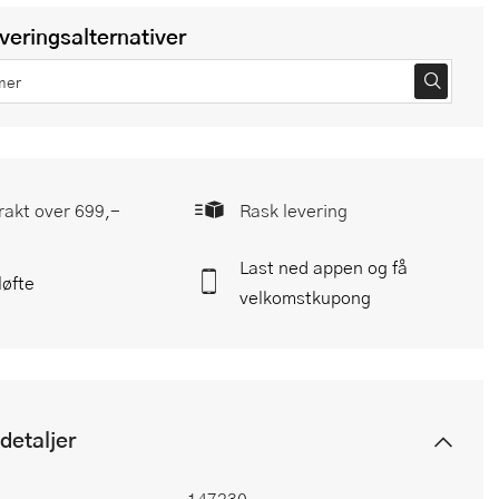
everingsalternativer
frakt over 699,-
Rask levering
Last ned appen og få
løfte
velkomstkupong
detaljer
147230