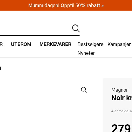
Mummidagen! Opptil 50% rabatt »
R
UTEROM
MERKEVARER
Bestselgere
Kampanjer
Nyheter
l
Magnor
Noir 
4 anmeldels
279