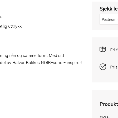
Sjekk l
is
tlig uttrykk
Fri 
ning i én og samme form. Med sitt
l del av Halvor Bakkes NOIR-serie – inspirert
Pris
Produkt
SKU: