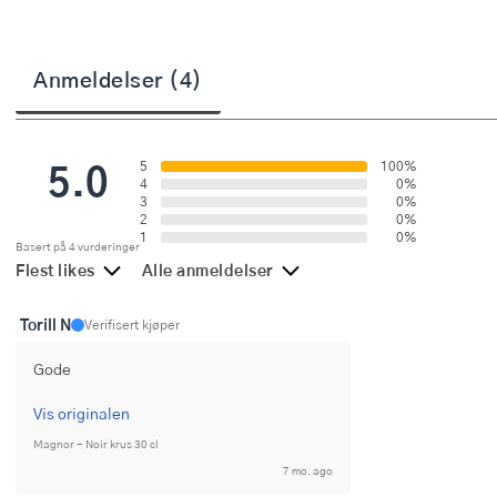
Stekepinsett
Stekespader
Anmeldelser (4)
Steketermometer
5.0
Tørkerullholder
5
100%
4
0%
3
0%
Visper
2
0%
1
0%
Basert på 4 vurderinger
Øvrige kjøkkenredskaper
Flest likes
Alle anmeldelser
Torill N
Verifisert kjøper
Gode
Vis originalen
Magnor - Noir krus 30 cl
7 mo. ago