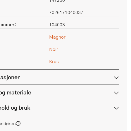
7026171040037
nummer:
104003
Magnor
Noir
Krus
kasjoner
og materiale
hold og bruk
andøren