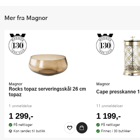
Mer fra Magnor
Magnor
Magnor
Rocks topaz serveringsskål 26 cm
Cape presskanne
topaz
1 anmeldelse
11 anmeldelser
1 299,-
1 199,-
På nettlager
På nettlager
Kan sendes til butikk
Finnes i 30 butikker