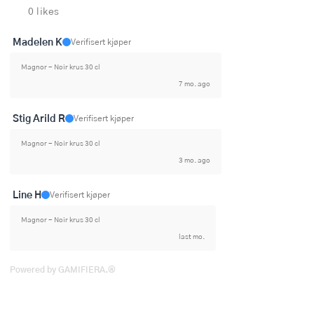
0 likes
Madelen K
Verifisert kjøper
Magnor - Noir krus 30 cl
7 mo. ago
Stig Arild R
Verifisert kjøper
Magnor - Noir krus 30 cl
3 mo. ago
Line H
Verifisert kjøper
Magnor - Noir krus 30 cl
last mo.
Powered by GAMIFIERA.®