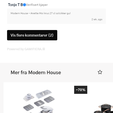
Tonje T B
Verifisert kjøper
Modern House - Anette Moi krus 27 cl solsikker gul
2 wk. ago
Vis flere kommentarer (2)
Powered by GAMIFIERA.®
Mer fra Modern House
-70%