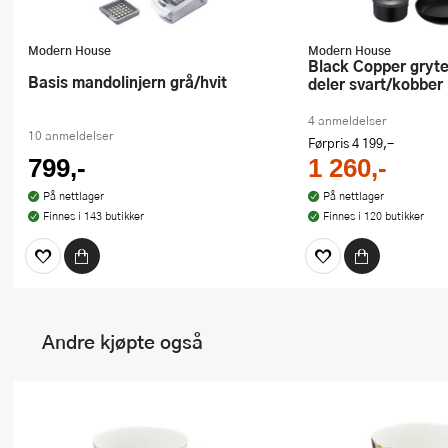
Modern House
Modern House
Black Copper grytesett kfcc g7 3
Basis mandolinjern grå/hvit
deler svart/kobber
4 anmeldelser
10 anmeldelser
Førpris
4 199,-
799,-
1 260,-
På nettlager
På nettlager
Finnes i 143 butikker
Finnes i 120 butikker
Andre kjøpte også