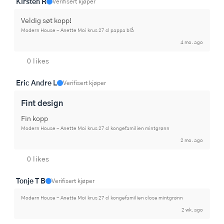
Kirsten R
Verifisert kjøper
Veldig søt kopp!
Modern House - Anette Moi krus 27 cl pappa blå
4 mo. ago
0 likes
Eric Andre L
Verifisert kjøper
Fint design
Fin kopp
Modern House - Anette Moi krus 27 cl kongefamilien mintgrønn
2 mo. ago
0 likes
Tonje T B
Verifisert kjøper
Modern House - Anette Moi krus 27 cl kongefamilien close mintgrønn
2 wk. ago