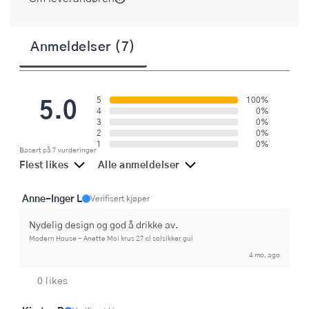
Anmeldelser (7)
5.0
5
100%
4
0%
3
0%
2
0%
1
0%
Basert på 7 vurderinger
Flest likes
Alle anmeldelser
Anne-Inger L
Verifisert kjøper
Nydelig design og god å drikke av.
Modern House - Anette Moi krus 27 cl solsikker gul
4 mo. ago
0 likes