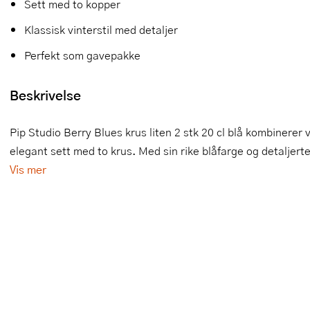
Sett med to kopper
Slikkepotter
Melkeskummere
Morter
Vifter
Klassisk vinterstil med detaljer
Springformer
Popcornmaskiner
Målebeger og måleskje
Perfekt som gavepakke
Sprøyteposer og tipper
Riskoker
Nøtteknekkere
Beskrivelse
Øvrig bakeutstyr
Sous vide
Oljeflaske og dressingflaske
Pip Studio Berry Blues krus liten 2 stk 20 cl blå kombinerer v
Stavmiksere
Pastamaskiner
elegant sett med to krus. Med sin rike blåfarge og detaljerte
Vis mer
Steketakker
Perkulator
Toastjern og bordgrill
Pizzahjul
Vaffeljern
Pizzaspader
Vakuumpakker
Pizzastein og pizzastål
Vannkokere
Potetmoser