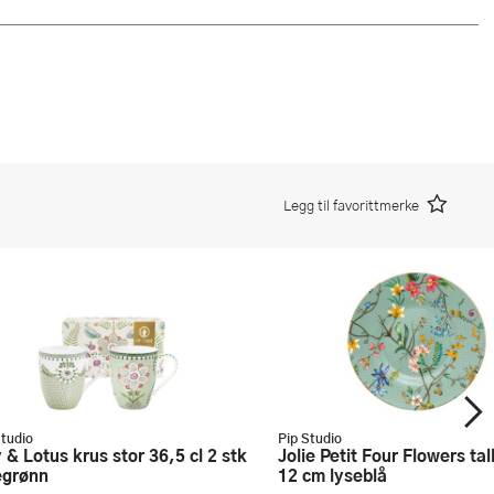
Legg til favorittmerke
Studio
Pip Studio
Jolie Petit Four Flowers tallerken
egrønn
12 cm lyseblå