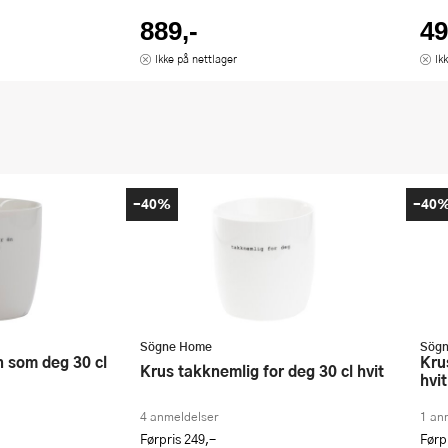
889,-
49
Ikke på nettlager
Ik
-40%
-40
Sögne Home
Sög
Krus you`ll never walk alone 30 cl
Krus takknemlig for deg 30 cl hvit
hvit
4 anmeldelser
1 an
Førpris
249,-
Førp