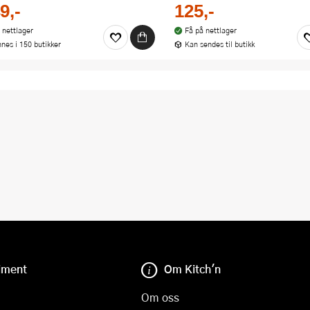
9,-
125,-
 nettlager
Få på nettlager
nnes i 150 butikker
Kan sendes til butikk
iment
Om Kitch'n
Om oss