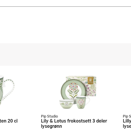
Pip Studio
Pip 
Lily & Lotus frokostsett 3 deler
Lilly & Lotus krus stor 36,5 cl 2 stk
lysegrønn
lys