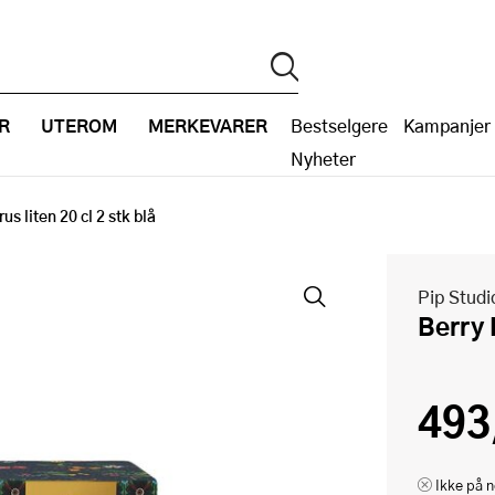
R
UTEROM
MERKEVARER
Bestselgere
Kampanjer
Nyheter
us liten 20 cl 2 stk blå
Pip Studi
Berry
493
Ikke på n