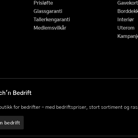
Prisløfte
Gavekort
Glassgaranti
Borddekk
Tallerkengaranti
Interiør
Medlemsvilkår
Uterom
Kampanj
h'n Bedrift
utikk for bedrifter – med bedriftspriser, stort sortiment og ra
n bedrift