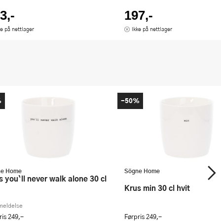
3,-
197,-
ke på nettlager
Ikke på nettlager
%
-50%
ne Home
Sögne Home
Krus min 30 cl hvit
meldelse
ris
249,-
Førpris
249,-