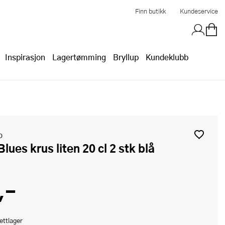
Finn butikk
Kundeservice
Inspirasjon
Lagertømming
Bryllup
Kundeklubb
o
 Blues krus liten 20 cl 2 stk blå
,-
ettlager