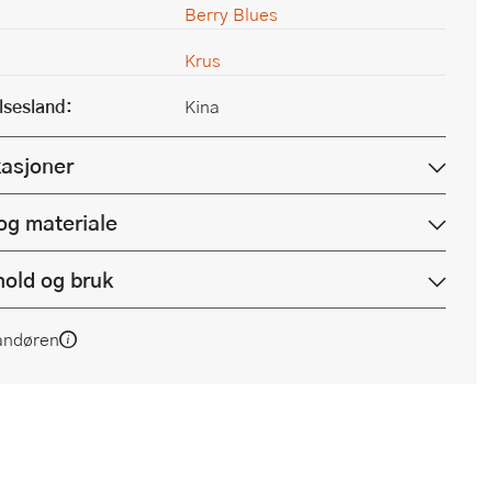
Berry Blues
Krus
lsesland:
Kina
kasjoner
og materiale
hold og bruk
andøren