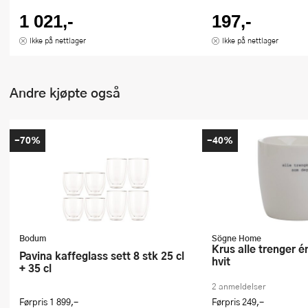
1 021,-
197,-
Ikke på nettlager
Ikke på nettlager
Andre kjøpte også
-70%
-40%
Bodum
Sögne Home
Krus alle trenger én som deg 30 cl
Pavina kaffeglass sett 8 stk 25 cl
hvit
+ 35 cl
2 anmeldelser
Førpris
1 899,-
Førpris
249,-