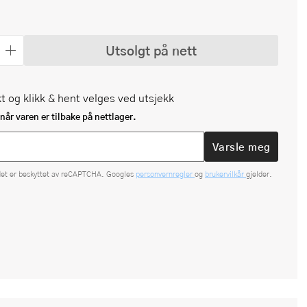
Utsolgt på nett
t og klikk & hent velges ved utsjekk
når varen er tilbake på nettlager.
Varsle meg
det er beskyttet av reCAPTCHA. Googles
personvernregler
og
brukervilkår
gjelder.