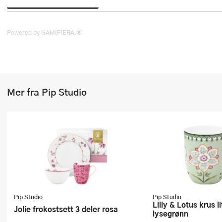
Stekepinsett
Stekespader
Powered by GAMIFIERA.®
Steketermometer
Tørkerullholder
Mer fra Pip Studio
Visper
Øvrige kjøkkenredskaper
Pip Studio
Pip Studio
Lilly & Lotus krus liten 20 cl
Jolie frokostsett 3 deler rosa
lysegrønn