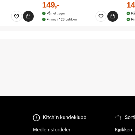
149,-
14
På nettlager
På
Finnes i 126 butikker
Fi
Kitch´n kundeklubb
Sort
Medlemsfordeler
Kjøkken