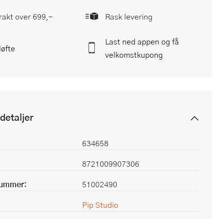
frakt over 699,-
Rask levering
Last ned appen og få
løfte
velkomstkupong
detaljer
634658
8721009907306
nummer:
51002490
Pip Studio