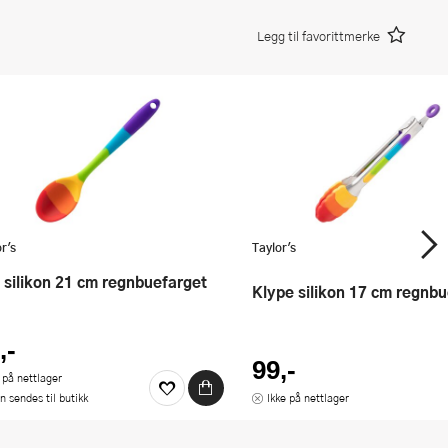
Legg til favorittmerke
r's
Taylor's
e silikon 21 cm regnbuefarget
Klype silikon 17 cm regnb
,-
99,-
 på nettlager
n sendes til butikk
Ikke på nettlager