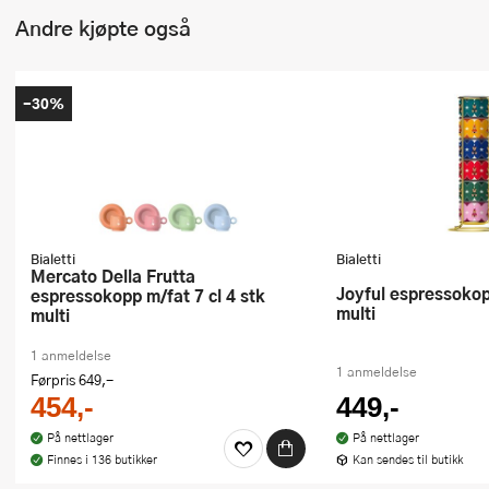
Andre kjøpte også
-30%
Bialetti
Bialetti
Mercato Della Frutta
Joyful espressokopp 6 stk 6,5 cl
espressokopp m/fat 7 cl 4 stk
multi
multi
1 anmeldelse
1 anmeldelse
Førpris
649,-
454,-
449,-
På nettlager
På nettlager
Finnes i 136 butikker
Kan sendes til butikk