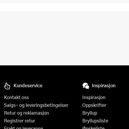
Kundeservice
Inspirasjon
Kontakt oss
Inspirasjon
Salgs- og leveringsbetingelser
Oppskrifter
Retur og reklamasjon
Bryllup
Registrer retur
Bryllupsliste
Frakt og leveranse
Ønskeliste