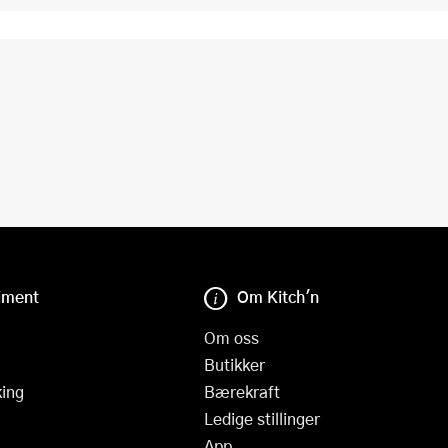
iment
Om Kitch'n
Om oss
Butikker
ing
Bærekraft
Ledige stillinger
App