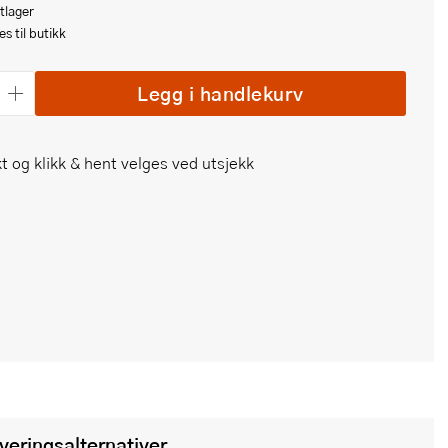
tlager
s til butikk
Legg i handlekurv
t og klikk & hent velges ved utsjekk
everingsalternativer