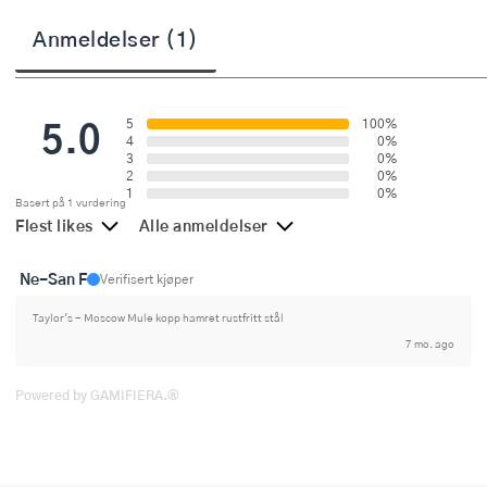
Stekepinsett
Anmeldelser (1)
Stekespader
Steketermometer
5.0
5
100%
4
0%
3
0%
Tørkerullholder
2
0%
1
0%
Basert på 1 vurdering
Visper
Flest likes
Alle anmeldelser
Øvrige kjøkkenredskaper
Ne-San F
Verifisert kjøper
Taylor's - Moscow Mule kopp hamret rustfritt stål
7 mo. ago
Powered by GAMIFIERA.®