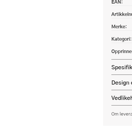
EAN:
Artikkel
Merke:
Kategori:
Opprinne
Spesifi
Design 
Vedlike
Om lever