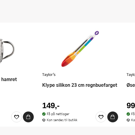
Taylor's
Taylo
Klype silikon 23 cm regnbuefarget
Øs
149,-
99
Få på nettlager
Få
Kan sendes til butikk
Ka