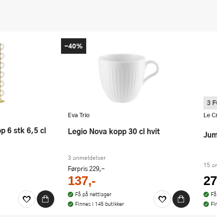
-40%
3 
Denn
Vi s
Eva Trio
Le C
Legio Nova kopp 30 cl hvit
Ju
3 anmeldelser
15 a
Førpris
229,-
137,-
27
Få på nettlager
Få
Finnes i 145 butikker
Fi