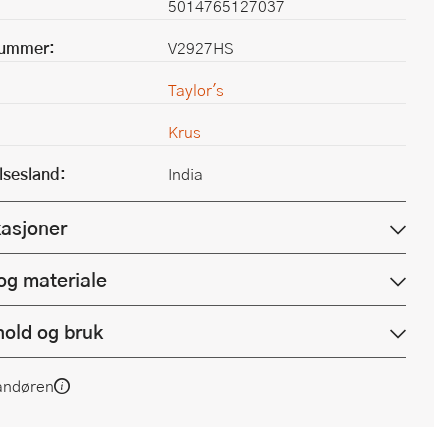
5014765127037
nummer:
V2927HS
Taylor's
Krus
lsesland:
India
kasjoner
og materiale
hold og bruk
andøren