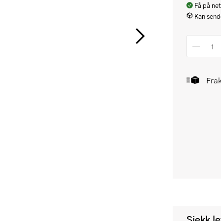
Få på net
Kan sende
Frak
Sjekk l