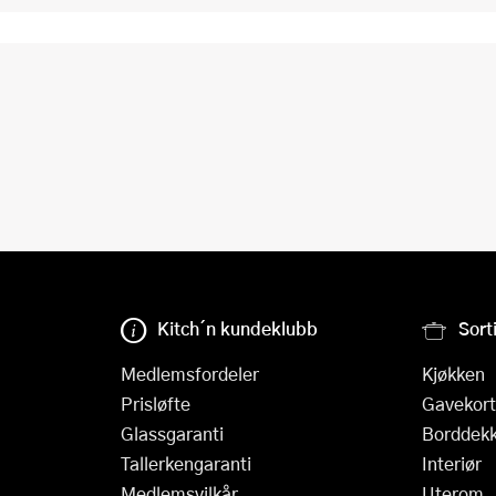
Kitch´n kundeklubb
Sort
Medlemsfordeler
Kjøkken
Prisløfte
Gavekort
Glassgaranti
Borddekk
Tallerkengaranti
Interiør
Medlemsvilkår
Uterom