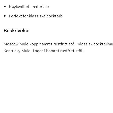
Høykvalitetsmateriale
Slikkepotter
Melkeskummere
Morter
Vifter
Perfekt for klassiske cocktails
Springformer
Popcornmaskiner
Målebeger og måleskje
Beskrivelse
Sprøyteposer og tipper
Riskoker
Nøtteknekkere
Øvrig bakeutstyr
Sous vide
Oljeflaske og dressingflaske
Moscow Mule kopp hamret rustfritt stål. Klassisk cocktailm
Kentucky Mule. Laget i hamret rustfritt stål.
Stavmiksere
Pastamaskiner
Steketakker
Perkulator
Toastjern og bordgrill
Pizzahjul
Vaffeljern
Pizzaspader
Vakuumpakker
Pizzastein og pizzastål
Vannkokere
Potetmoser