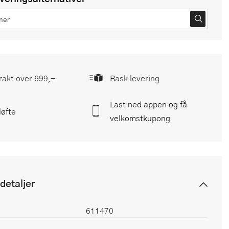
frakt over 699,-
Rask levering
Last ned appen og få
løfte
velkomstkupong
detaljer
611470