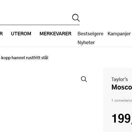
R
UTEROM
MERKEVARER
Bestselgere
Kampanjer
Nyheter
opp hamret rustfritt stål
Taylor's
Mosc
1 anmeldels
199