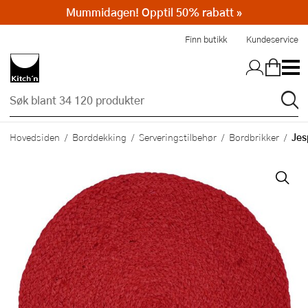
Mummidagen! Opptil 50% rabatt »
Hopp til hovedinnholdet
Finn butikk
Kundeservice
Jes
Hovedsiden
Borddekking
Serveringstilbehør
Bordbrikker