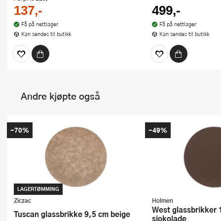
137,-
499,-
Få på nettlager
Få på nettlager
Kan sendes til butikk
Kan sendes til butikk
Andre kjøpte også
-70%
-49%
LAGERTØMMING
Ziczac
Holmen
West glassbrikker 10cm 4stk mørk
Tuscan glassbrikke 9,5 cm beige
sjokolade