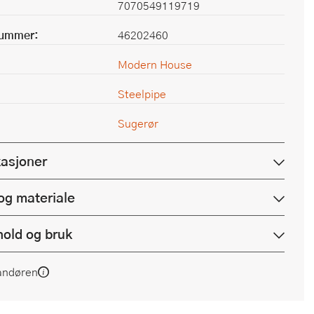
7070549119719
nummer:
46202460
Modern House
Steelpipe
Sugerør
kasjoner
og materiale
hold og bruk
andøren