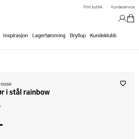
Finn butikk
Kundeservice
Inspirasjon
Lagertømming
Bryllup
Kundeklubb
House
ør i stål rainbow
e
-