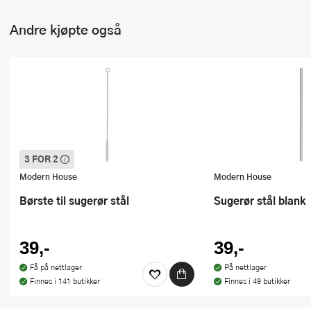
Andre kjøpte også
3 FOR 2
Denne varen inngår i vår 3 for 2 kampanje.
Vi spanderer den rimeligste
Modern House
Modern House
Børste til sugerør stål
Sugerør stål blank
39,-
39,-
Få på nettlager
På nettlager
Finnes i 141 butikker
Finnes i 49 butikker