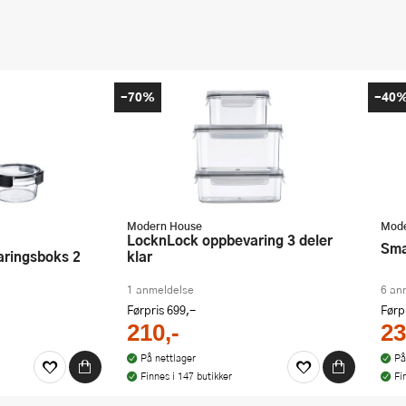
-70%
-40
Modern House
Mode
LocknLock oppbevaring 3 deler
Sm
klar
1 anmeldelse
6 an
Førpris
699,-
Førp
210,-
23
På nettlager
På
Finnes i 147 butikker
Fi