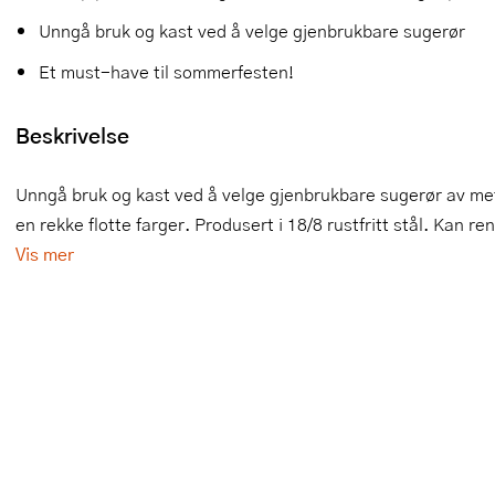
Unngå bruk og kast ved å velge gjenbrukbare sugerør
Slikkepotter
Melkeskummere
Morter
Vifter
Et must-have til sommerfesten!
Springformer
Popcornmaskiner
Målebeger og måleskje
Beskrivelse
Sprøyteposer og tipper
Riskoker
Nøtteknekkere
Øvrig bakeutstyr
Sous vide
Oljeflaske og dressingflaske
Unngå bruk og kast ved å velge gjenbrukbare sugerør av metal
en rekke flotte farger. Produsert i 18/8 rustfritt stål. Kan r
Stavmiksere
Pastamaskiner
Vis mer
Steketakker
Perkulator
Toastjern og bordgrill
Pizzahjul
Vaffeljern
Pizzaspader
Vakuumpakker
Pizzastein og pizzastål
Vannkokere
Potetmoser