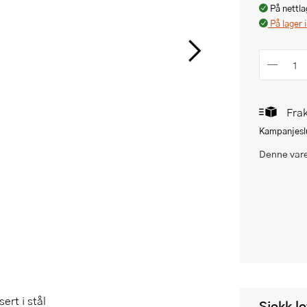
På nettla
På lager 
Frak
Kampanjeslu
Denne vare
ert i stål
Sjekk l