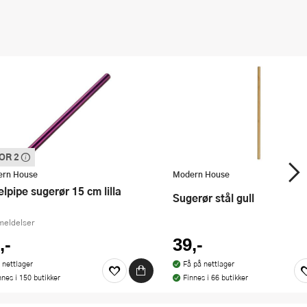
FOR 2
e varen inngår i vår 3 for 2 kampanje.
panderer den rimeligste
rn House
Modern House
eelpipe sugerør 15 cm lilla
Sugerør stål gull
meldelser
,-
39,-
 nettlager
Få på nettlager
nnes i 150 butikker
Finnes i 66 butikker