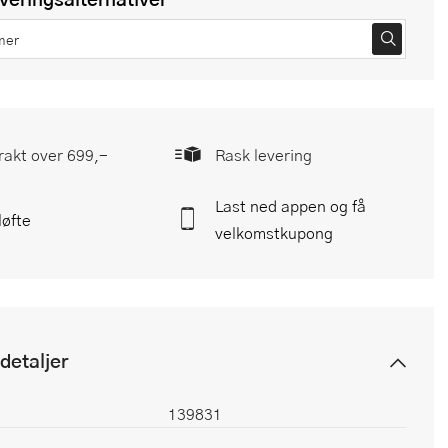
frakt over 699,-
Rask levering
Last ned appen og få
løfte
velkomstkupong
detaljer
139831