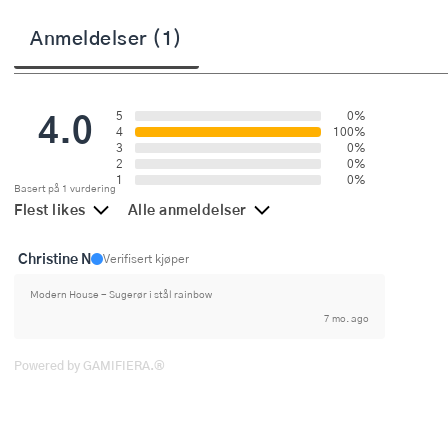
Stekepinsett
Anmeldelser (1)
Stekespader
Steketermometer
4.0
5
0%
4
100%
Tørkerullholder
3
0%
2
0%
1
0%
Basert på 1 vurdering
Visper
Flest likes
Alle anmeldelser
Øvrige kjøkkenredskaper
Christine N
Verifisert kjøper
Modern House - Sugerør i stål rainbow
7 mo. ago
Powered by GAMIFIERA.®