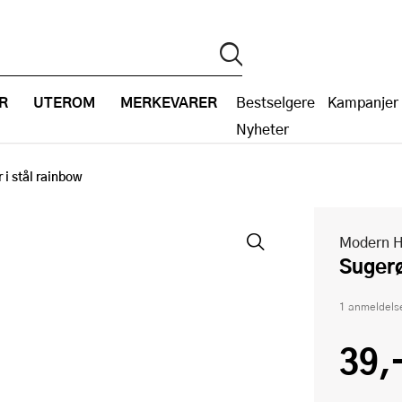
R
UTEROM
MERKEVARER
Bestselgere
Kampanjer
Nyheter
 i stål rainbow
Modern 
Suger
1 anmeldels
39,