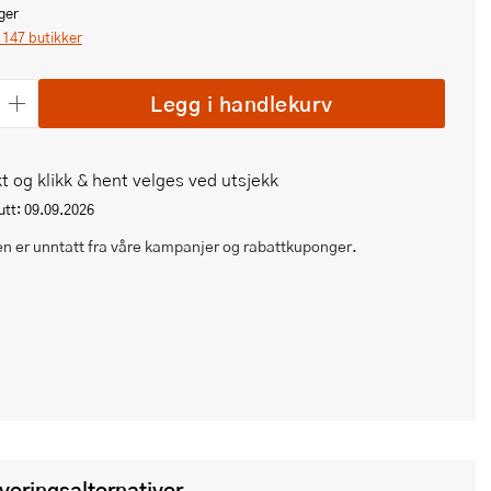
ger
i 147 butikker
Legg i handlekurv
t og klikk & hent velges ved utsjekk
tt: 09.09.2026
n er unntatt fra våre kampanjer og rabattkuponger.
everingsalternativer