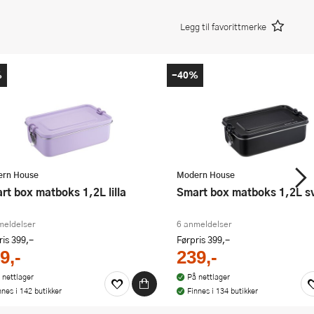
Legg til favorittmerke
%
-40%
rn House
Modern House
art box matboks 1,2L lilla
Smart box matboks 1,2L s
meldelser
6 anmeldelser
ris
399,-
Førpris
399,-
9,-
239,-
 nettlager
På nettlager
nnes i 142 butikker
Finnes i 134 butikker