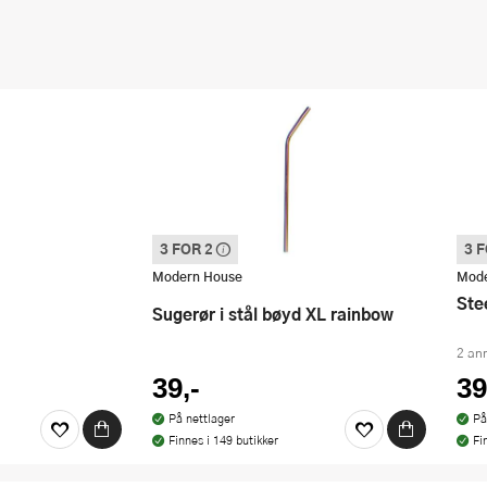
3 FOR 2
3 
Denne varen inngår i vår 3 for 2 kampanje.
Denn
Vi spanderer den rimeligste
Vi s
Modern House
Mode
St
Sugerør i stål bøyd XL rainbow
2 an
39,-
39
På nettlager
På
Finnes i 149 butikker
Fi