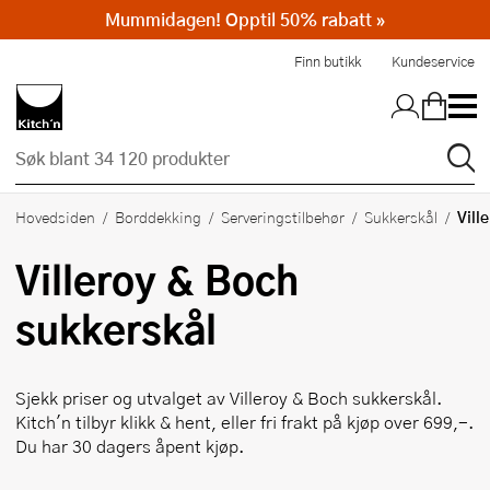
Mummidagen! Opptil 50% rabatt »
Hopp til hovedinnholdet
Finn butikk
Kundeservice
Vill
Hovedsiden
Borddekking
Serveringstilbehør
Sukkerskål
Villeroy & Boch
sukkerskål
Sjekk priser og utvalget av
Villeroy & Boch
sukkerskål.
Kitch'n tilbyr klikk & hent, eller fri frakt på kjøp over 699,-.
Du har 30 dagers åpent kjøp.