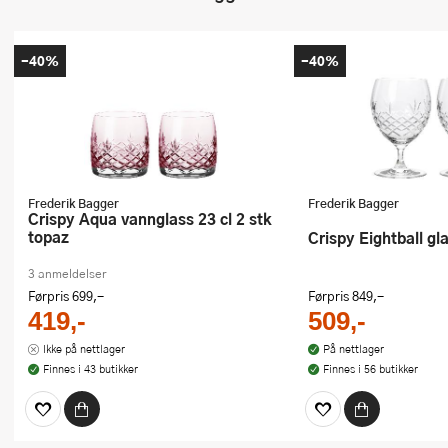
-40%
-40%
Frederik Bagger
Frederik Bagger
Crispy Aqua vannglass 23 cl 2 stk
topaz
Crispy Eightball gl
3 anmeldelser
Førpris
699,-
Førpris
849,-
419,-
509,-
Ikke på nettlager
På nettlager
Finnes i 43 butikker
Finnes i 56 butikker