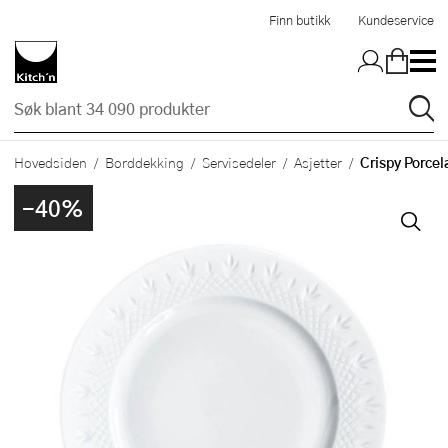
Hopp til hovedinnholdet
Finn butikk
Kundeservice
Crispy Porcela
Hovedsiden
Borddekking
Servisedeler
Asjetter
-40%