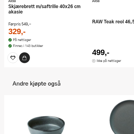
Aida
Aida
Skjærebrett m/saftrille 40x26 cm
akasie
RAW Teak reol 46,
Førpris
549,-
329,-
På nettlager
Finnes i 143 butikker
499,-
Ikke på nettlager
Andre kjøpte også