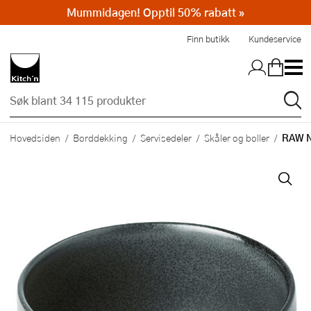
Mummidagen! Opptil 50% rabatt »
Hopp til hovedinnholdet
Finn butikk
Kundeservice
RAW N
Hovedsiden
Borddekking
Servisedeler
Skåler og boller