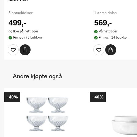
5 anmeldelser
1 anmeldelse
499,-
569,-
Ikke på nettlager
På nettlager
Finnes i 73 butikker
Finnes i 24 butikker
Andre kjøpte også
-40%
-40%