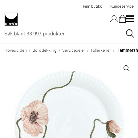
Hopp til hovedinnholdet
Finn butikk
Kundeservice
Hammershø
Hovedsiden
Borddekking
Servisedeler
Tallerkener