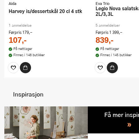
Aida
Eva Trio
Legio Nova salatskåler 2 stk
Harvey is/dessertskål 20 cl 4 stk
2L/3,3L
1 anmeldelse
5 anmeldelser
Førpris
179,-
Førpris
1 399,-
107,-
839,-
På nettlager
På nettlager
Finnes i 148 butikker
Finnes i 145 butikker
Inspirasjon
Få mer inspi
»