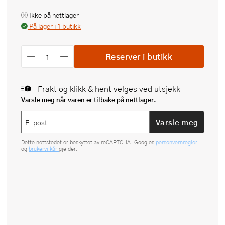
Ikke på nettlager
På lager i 1 butikk
Reserver i butikk
Frakt og klikk & hent velges ved utsjekk
Varsle meg når varen er tilbake på nettlager.
Varsle meg
Dette nettstedet er beskyttet av reCAPTCHA. Googles
personvernregler
og
brukervilkår
gjelder.