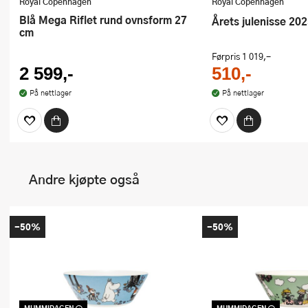
Royal Copenhagen
Royal Copenhagen
Blå Mega Riflet rund ovnsform 27
Årets julenisse 20
cm
Førpris
1 019,-
2 599,-
510,-
På nettlager
På nettlager
Andre kjøpte også
-50%
-50%