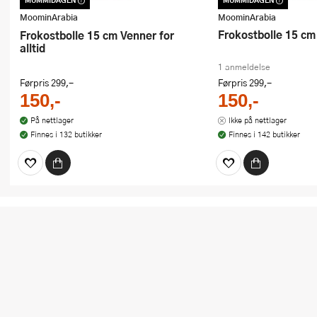
MUMMIDAGEN
MUMMIDAGEN
Dette produktet er inkludert i vår
Dette produktet er inkl
kampanje. Benytt deg av rabatten i dag!
kampanje. Benytt deg a
MoominArabia
MoominArabia
Frokostbolle 15 c
Frokostbolle 15 cm Venner for
alltid
1 anmeldelse
Førpris
299,-
Førpris
299,-
150,-
150,-
På nettlager
Ikke på nettlager
Finnes i 132 butikker
Finnes i 142 butikker