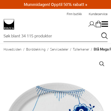
Mummidagen! Opptil 50% rabatt »
Hopp til hovedinnholdet
Finn butikk
Kundeservice
Blå Mega R
Hovedsiden
Borddekking
Servisedeler
Tallerkener