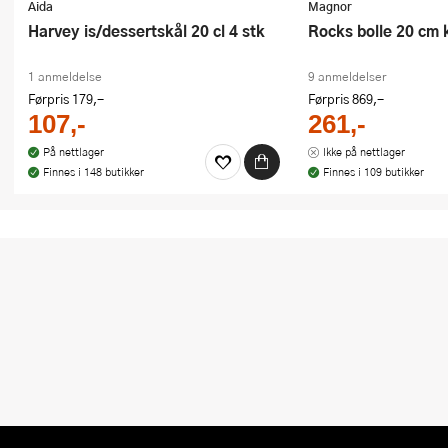
Aida
Magnor
Harvey is/dessertskål 20 cl 4 stk
Rocks bolle 20 cm 
1 anmeldelse
9 anmeldelser
Førpris
179,-
Førpris
869,-
107,-
261,-
På nettlager
Ikke på nettlager
Finnes i 148 butikker
Finnes i 109 butikker