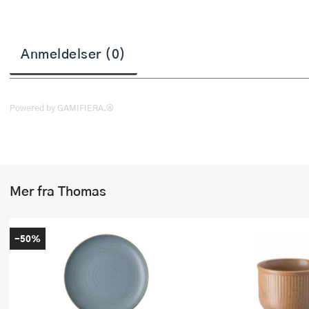
Stekepinsett
Stekespader
Anmeldelser (0)
Steketermometer
Tørkerullholder
Powered by GAMIFIERA.®
Visper
Øvrige kjøkkenredskaper
Mer fra Thomas
-50%