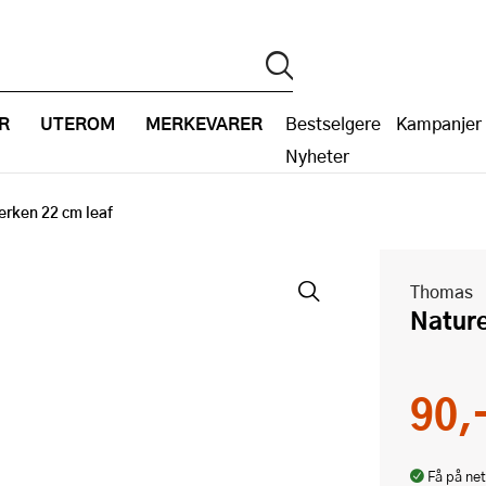
R
UTEROM
MERKEVARER
Bestselgere
Kampanjer
Nyheter
lerken 22 cm leaf
Thomas
Natur
90,
Få på net