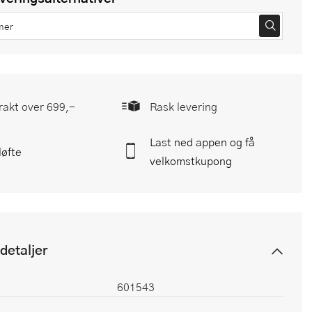
frakt over 699,-
Rask levering
Last ned appen og få
løfte
velkomstkupong
detaljer
601543