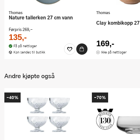
Thomas
Thomas
Nature tallerken 27 cm vann
Clay kombikopp 27
Førpris
269,-
135,-
169,-
Få på nettlager
Kan sendes til butikk
Ikke på nettlager
Andre kjøpte også
-40%
-70%