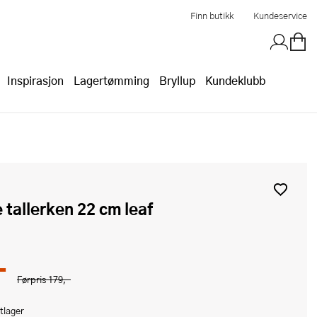
Finn butikk
Kundeservice
Inspirasjon
Lagertømming
Bryllup
Kundeklubb
e tallerken 22 cm leaf
-
Førpris
179,-
tlager