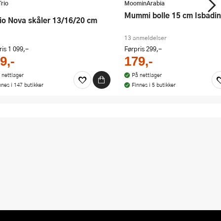
Trio
MoominArabia
Mummi bolle 15 cm Isbadi
gio Nova skåler 13/16/20 cm
13 anmeldelser
ris
1 099,-
Førpris
299,-
9,-
179,-
 nettlager
På nettlager
nnes i 147 butikker
Finnes i 5 butikker