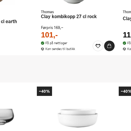
Thomas
Tho
Clay kombikopp 27 cl rock
Cl
 cl earth
Førpris
169,-
101,-
11
Få på nettlager
Få
Kan sendes til butikk
Ka
-40%
-40