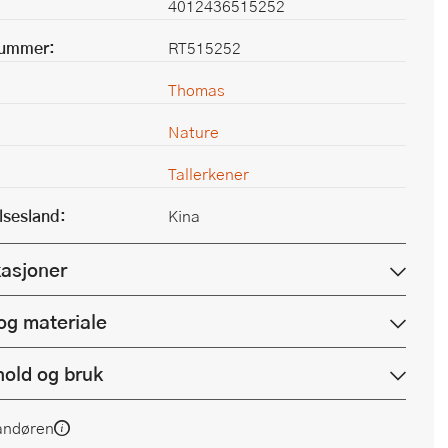
4012436515252
nummer:
RT515252
Thomas
Nature
Tallerkener
lsesland:
Kina
kasjoner
og materiale
hold og bruk
andøren