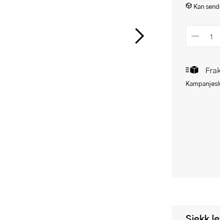
Kan sende
Frak
Kampanjeslu
Sjekk l