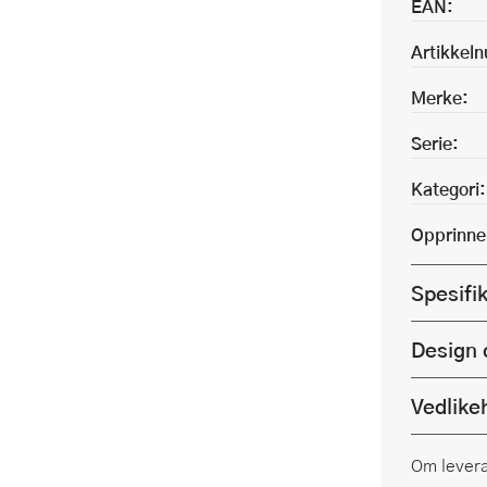
EAN:
Artikkel
Merke:
Serie:
Kategori:
Opprinne
Spesifi
Design 
Vedlike
Om lever