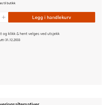
s til butikk
Legg i handlekurv
t og klikk & hent velges ved utsjekk
tt: 31.12.2033
everingsalternativer