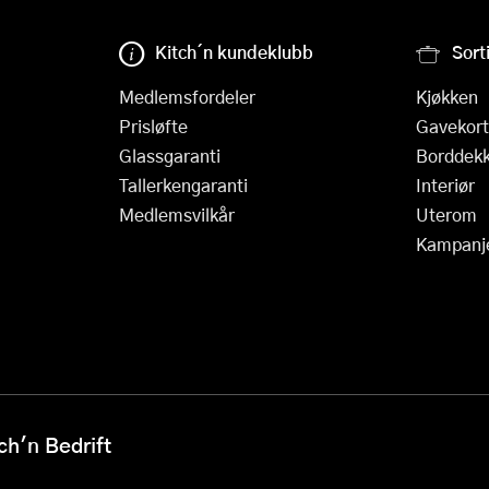
Kitch´n kundeklubb
Sort
Medlemsfordeler
Kjøkken
Prisløfte
Gavekort
Glassgaranti
Borddekk
Tallerkengaranti
Interiør
Medlemsvilkår
Uterom
Kampanj
h'n Bedrift