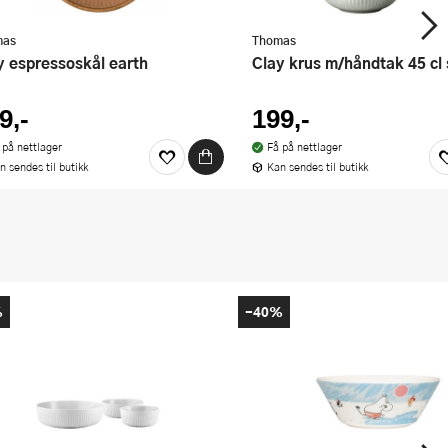
mas
Thomas
ay espressoskål earth
Clay krus m/håndtak 45 c
9,-
199,-
 på nettlager
Få på nettlager
n sendes til butikk
Kan sendes til butikk
%
-40%