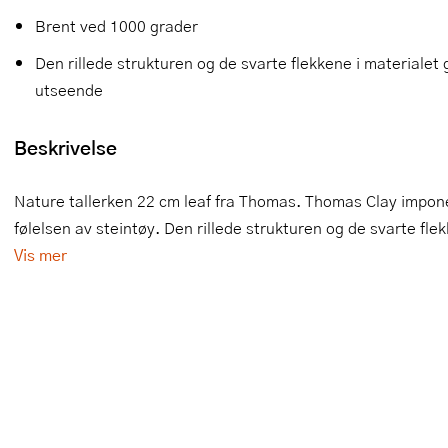
Brent ved 1000 grader
Slikkepotter
Melkeskummere
Morter
Vifter
Den rillede strukturen og de svarte flekkene i materialet
Springformer
Popcornmaskiner
Målebeger og måleskje
utseende
Sprøyteposer og tipper
Riskoker
Nøtteknekkere
Beskrivelse
Øvrig bakeutstyr
Sous vide
Oljeflaske og dressingflaske
Nature tallerken 22 cm leaf fra Thomas. Thomas Clay impone
Stavmiksere
Pastamaskiner
følelsen av steintøy. Den rillede strukturen og de svarte flek
Steketakker
Perkulator
Vis mer
Toastjern og bordgrill
Pizzahjul
Vaffeljern
Pizzaspader
Vakuumpakker
Pizzastein og pizzastål
Vannkokere
Potetmoser