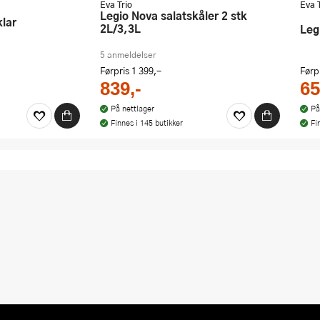
Eva Trio
Eva 
Legio Nova salatskåler 2 stk
klar
2L/3,3L
Le
5 anmeldelser
Førpris
1 399,-
Førp
839,-
65
På nettlager
På
Finnes i 145 butikker
Fi