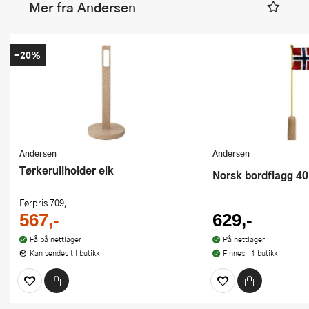
Mer fra Andersen
-20%
Andersen
Andersen
Tørkerullholder eik
Norsk bordflagg 4
Førpris
709,-
567,-
629,-
Få på nettlager
På nettlager
Kan sendes til butikk
Finnes i 1 butikk