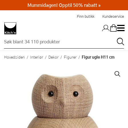
Mummidagen! Opptil 50% rabatt »
Hopp til hovedinnholdet
Finn butikk
Kundeservice
Figur ugle H11 cm
Hovedsiden
Interiør
Dekor
Figurer