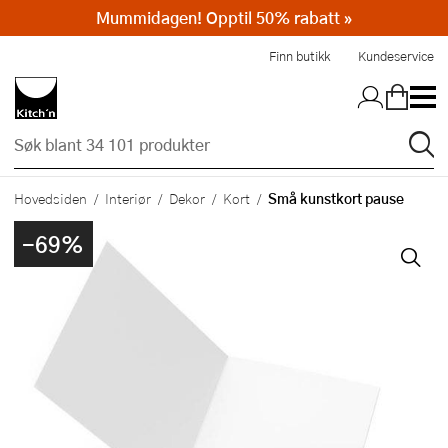
Mummidagen! Opptil 50% rabatt »
Hopp til hovedinnholdet
Finn butikk
Kundeservice
Små kunstkort pause
Hovedsiden
Interiør
Dekor
Kort
-69%