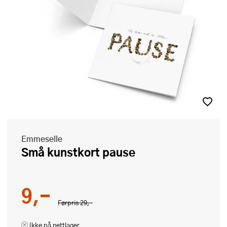
Emmeselle
Små kunstkort pause
9,-
Førpris
29,-
Ikke på nettlager