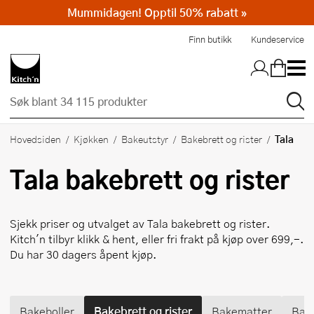
Mummidagen! Opptil 50% rabatt »
Hopp til hovedinnholdet
Finn butikk
Kundeservice
Tala
Hovedsiden
Kjøkken
Bakeutstyr
Bakebrett og rister
Tala
bakebrett og rister
Sjekk priser og utvalget av
Tala
bakebrett og rister.
Kitch'n tilbyr klikk & hent, eller fri frakt på kjøp over 699,-.
Du har 30 dagers åpent kjøp.
Bakeboller
Bakebrett og rister
Bakematter
Bak