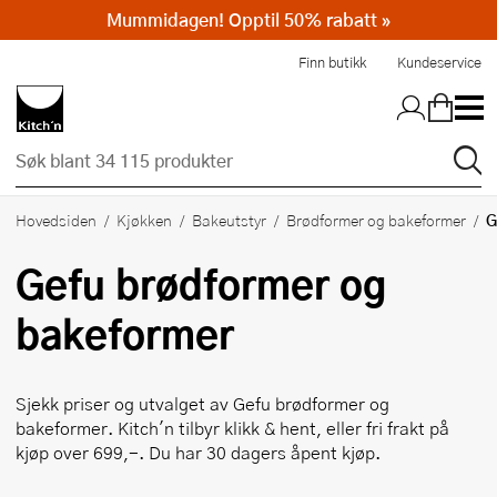
Mummidagen! Opptil 50% rabatt »
Hopp til hovedinnholdet
Finn butikk
Kundeservice
G
Hovedsiden
Kjøkken
Bakeutstyr
Brødformer og bakeformer
Gefu
brødformer og
bakeformer
Sjekk priser og utvalget av
Gefu
brødformer og
bakeformer. Kitch'n tilbyr klikk & hent, eller fri frakt på
kjøp over 699,-. Du har 30 dagers åpent kjøp.