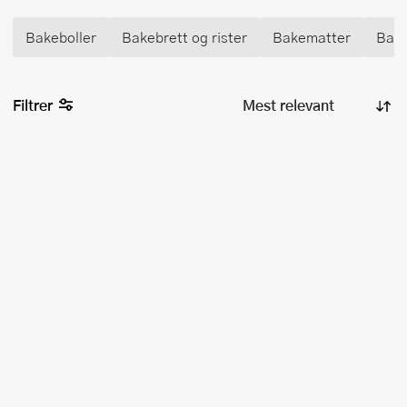
Bakeboller
Bakebrett og rister
Bakematter
Bake
Filtrer