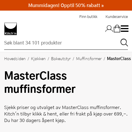
Mummidagen! Opptil 50% rabatt »
Hopp til hovedinnholdet
Finn butikk
Kundeservice
MasterClass
Hovedsiden
Kjøkken
Bakeutstyr
Muffinsformer
MasterClass
muffinsformer
Sjekk priser og utvalget av
MasterClass
muffinsformer.
Kitch'n tilbyr klikk & hent, eller fri frakt på kjøp over 699,-.
Du har 30 dagers åpent kjøp.