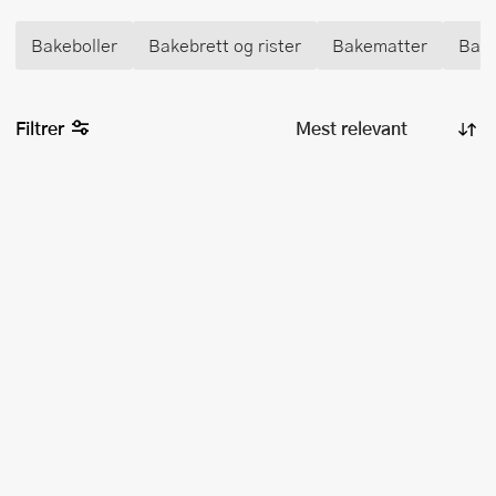
Bakeboller
Bakebrett og rister
Bakematter
Bake
Filtrer