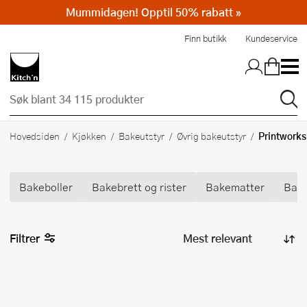
Mummidagen! Opptil 50% rabatt »
Hopp til hovedinnholdet
Finn butikk
Kundeservice
Printworks
Hovedsiden
Kjøkken
Bakeutstyr
Øvrig bakeutstyr
Bakeboller
Bakebrett og rister
Bakematter
Bake
Filtrer