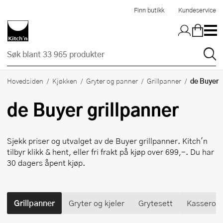
Hopp til hovedinnholdet
Finn butikk
Kundeservice
de Buyer
Hovedsiden
Kjøkken
Gryter og panner
Grillpanner
de Buyer
grillpanner
Sjekk priser og utvalget av
de Buyer
grillpanner. Kitch'n
tilbyr klikk & hent, eller fri frakt på kjøp over 699,-. Du har
30 dagers åpent kjøp.
Grillpanner
Gryter og kjeler
Grytesett
Kasseroll