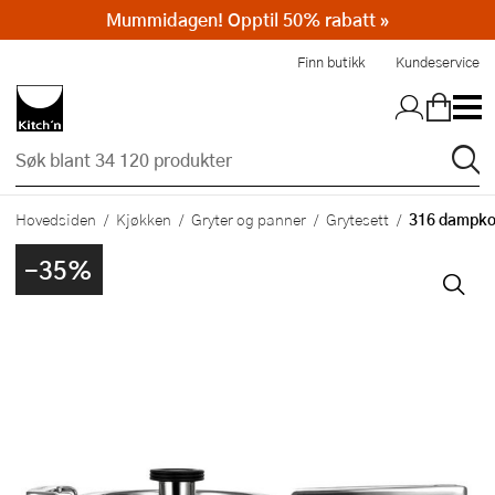
Mummidagen! Opptil 50% rabatt »
Hopp til hovedinnholdet
Finn butikk
Kundeservice
316 dampkoke
Hovedsiden
Kjøkken
Gryter og panner
Grytesett
-35%