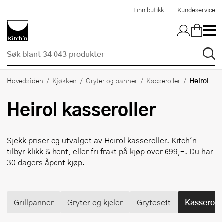
Hopp til hovedinnholdet
Finn butikk
Kundeservice
Heirol
Hovedsiden
Kjøkken
Gryter og panner
Kasseroller
Heirol
kasseroller
Sjekk priser og utvalget av
Heirol
kasseroller. Kitch'n
tilbyr klikk & hent, eller fri frakt på kjøp over 699,-. Du har
30 dagers åpent kjøp.
Grillpanner
Gryter og kjeler
Grytesett
Kasseroll