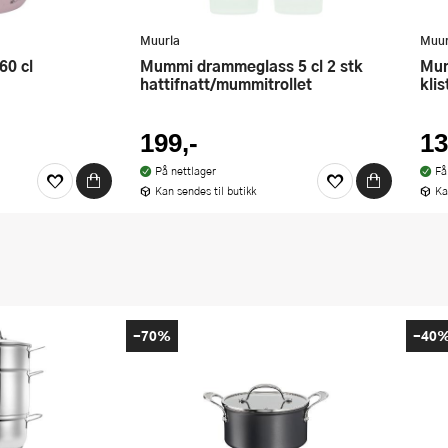
Muurla
Muur
Mummi drammeglass 5 cl 2 stk
Mummi glasskrukke og 4
hattifnatt/mummitrollet
kli
199,-
13
På nettlager
Få
Kan sendes til butikk
Ka
-70%
-40