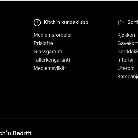
Kitch´n kundeklubb
Sort
Medlemsfordeler
Kjøkken
Prisløfte
Gavekort
Glassgaranti
Borddekk
Tallerkengaranti
Interiør
Medlemsvilkår
Uterom
Kampanj
h'n Bedrift