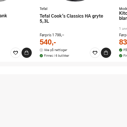
Tefal
Mode
Kitchen Essentials gryte 17L
lank
Tefal Cook's Classics HA gryte
bla
5,3L
1 an
Førpris
1 799,-
Førp
540,-
83
Ikke på nettlager
På
Finnes i 6 butikker
Fi