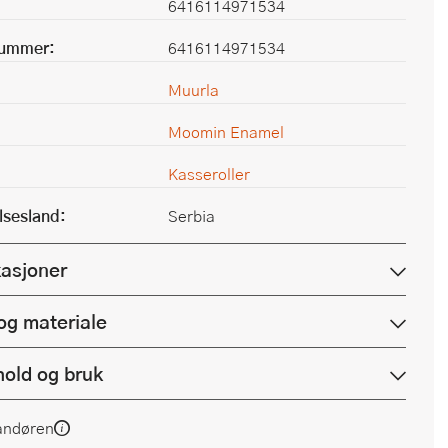
6416114971534
nummer:
6416114971534
Muurla
Moomin Enamel
Kasseroller
lsesland:
Serbia
kasjoner
og materiale
hold og bruk
andøren