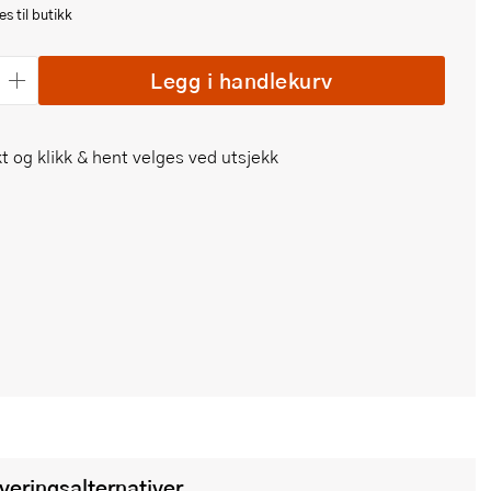
s til butikk
Legg i handlekurv
t og klikk & hent velges ved utsjekk
everingsalternativer