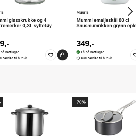
la
Muurla
Mummi emaljeskål 60 cl
stremerker 0,3L syltetøy
Snusmumrikken grønn eple
9,-
349,-
 på nettlager
Få på nettlager
n sendes til butikk
Kan sendes til butikk
%
-70%