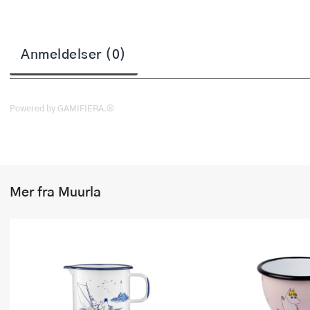
Stekepinsett
Stekespader
Anmeldelser (0)
Steketermometer
Tørkerullholder
Powered by GAMIFIERA.®
Visper
Øvrige kjøkkenredskaper
Mer fra Muurla