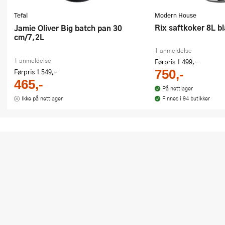
Tefal
Modern House
Rix saftkoker 8L b
Jamie Oliver Big batch pan 30
cm/7,2L
1 anmeldelse
1 anmeldelse
Førpris
1 499,-
Førpris
1 549,-
750,-
465,-
På nettlager
Ikke på nettlager
Finnes i 94 butikker