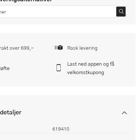
frakt over 699,-
Rask levering
Last ned appen og få
løfte
velkomstkupong
detaljer
619410