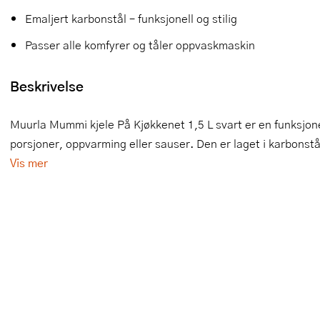
Emaljert karbonstål – funksjonell og stilig
Slikkepotter
Melkeskummere
Morter
Vifter
Passer alle komfyrer og tåler oppvaskmaskin
Springformer
Popcornmaskiner
Målebeger og måleskje
Beskrivelse
Sprøyteposer og tipper
Riskoker
Nøtteknekkere
Øvrig bakeutstyr
Sous vide
Oljeflaske og dressingflaske
Muurla Mummi kjele På Kjøkkenet 1,5 L svart er en funksjonel
porsjoner, oppvarming eller sauser. Den er laget i karbonst
Stavmiksere
Pastamaskiner
Vis mer
Steketakker
Perkulator
Toastjern og bordgrill
Pizzahjul
Vaffeljern
Pizzaspader
Vakuumpakker
Pizzastein og pizzastål
Vannkokere
Potetmoser