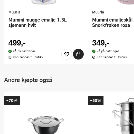
Muurla
Muurla
Mummi mugge emalje 1,3L
Mummi emaljeskål 60 cl
sjømenn hvit
Snorkfrøken rosa
499,-
349,-
Få på nettlager
Få på nettlager
Kan sendes til butikk
Kan sendes til butikk
Andre kjøpte også
-70%
-50%