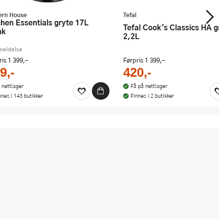
rn House
Tefal
Tefal Cook's Classics HA gryte
nk
2,2L
meldelse
ris
1 399,-
Førpris
1 399,-
9,-
420,-
 nettlager
Få på nettlager
nnes i 143 butikker
Finnes i 2 butikker