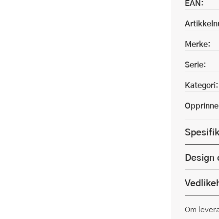
EAN:
Artikkel
Merke:
Serie:
Kategori:
Opprinne
Spesifi
Design 
Vedlike
Om lever