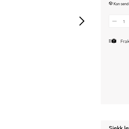
Kan sende
Frak
Sjekk l