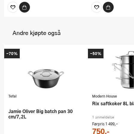
Andre kjøpte også
-70%
-50%
Tefal
Modern House
Rix saftkoker 8L b
Jamie Oliver Big batch pan 30
cm/7,2L
1 anmeldelse
Førpris
1 499,-
750,-