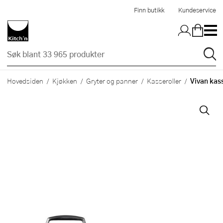
Hopp til hovedinnholdet
Finn butikk
Kundeservice
Vivan kas
Hovedsiden
Kjøkken
Gryter og panner
Kasseroller