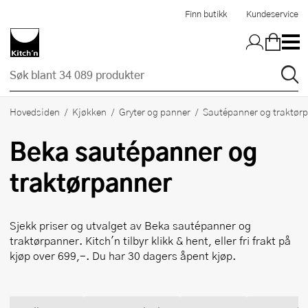
Hopp til hovedinnholdet
Finn butikk
Kundeservice
Hovedsiden
Kjøkken
Gryter og panner
Sautépanner og traktør
Beka
sautépanner og
traktørpanner
Sjekk priser og utvalget av
Beka
sautépanner og
traktørpanner. Kitch'n tilbyr klikk & hent, eller fri frakt på
kjøp over 699,-. Du har 30 dagers åpent kjøp.