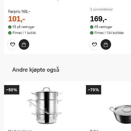
3 anmeldelser
Førpris
169,-
101,-
169,-
Få på nettlager
På nettlager
Finnes i 1 butikk
Finnes i 134 butikker
Andre kjøpte også
-50%
-70%