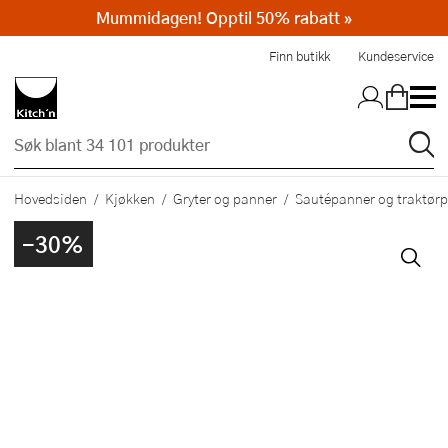
Mummidagen! Opptil 50% rabatt »
Hopp til hovedinnholdet
Finn butikk
Kundeservice
Hovedsiden
Kjøkken
Gryter og panner
Sautépanner og traktør
-30%