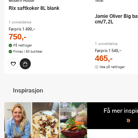
Modern House
Tefal
Rix saftkoker 8L blank
Jamie Oliver Big batch pan 30
cm/7,2L
1 anmeldelse
Førpris
1 499,-
750,-
1 anmeldelse
På nettlager
Førpris
1 549,-
Finnes i 83 butikker
465,-
Ikke på nettlager
Inspirasjon
Få mer inspi
»