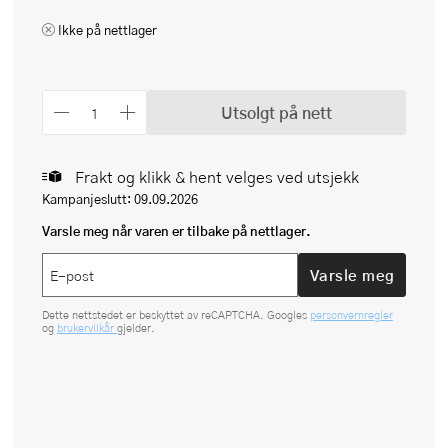
Ikke på nettlager
Utsolgt på nett
Frakt og klikk & hent velges ved utsjekk
Kampanjeslutt: 09.09.2026
Varsle meg når varen er tilbake på nettlager.
Varsle meg
Dette nettstedet er beskyttet av reCAPTCHA. Googles
personvernregler
og
brukervilkår
gjelder.