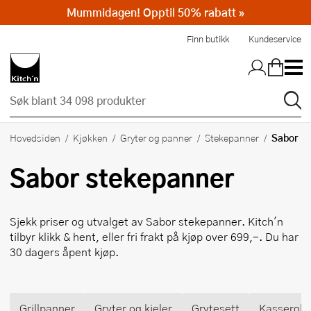
Mummidagen! Opptil 50% rabatt »
Hopp til hovedinnholdet
Finn butikk
Kundeservice
Sabor
Hovedsiden
Kjøkken
Gryter og panner
Stekepanner
Sabor
stekepanner
Sjekk priser og utvalget av
Sabor
stekepanner. Kitch'n
tilbyr klikk & hent, eller fri frakt på kjøp over 699,-. Du har
30 dagers åpent kjøp.
Grillpanner
Gryter og kjeler
Grytesett
Kasserolle