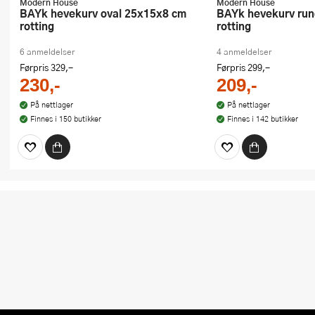
Modern House
Modern House
bAYk hevekurv oval 25x15x8 cm
bAYk hevekurv rund 25x8 cm
rotting
rotting
6 anmeldelser
4 anmeldelser
Førpris
329,-
Førpris
299,-
230,-
209,-
På nettlager
På nettlager
Finnes i 150 butikker
Finnes i 142 butikker