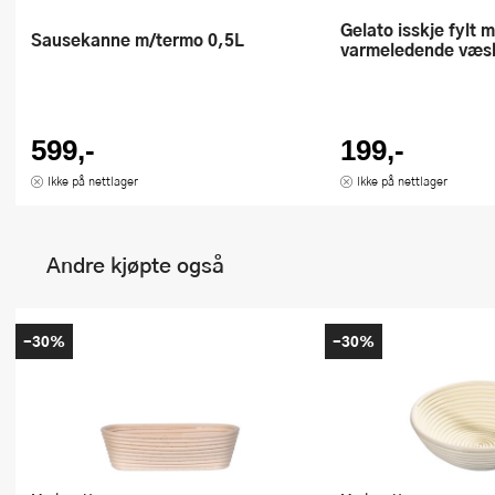
Gelato isskje fylt med
Sausekanne m/termo 0,5L
varmeledende væs
599,-
199,-
Ikke på nettlager
Ikke på nettlager
Andre kjøpte også
-30%
-30%