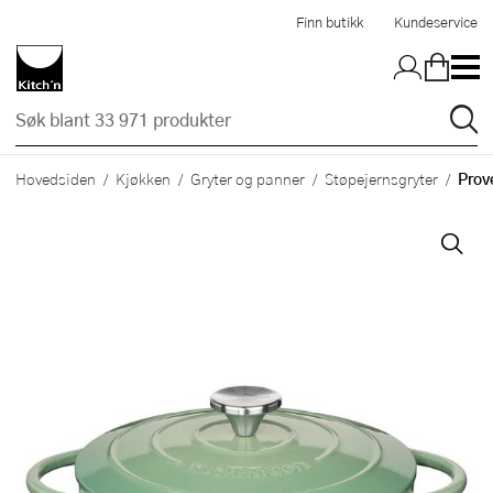
Hopp til hovedinnholdet
Finn butikk
Kundeservice
Prov
Hovedsiden
Kjøkken
Gryter og panner
Støpejernsgryter