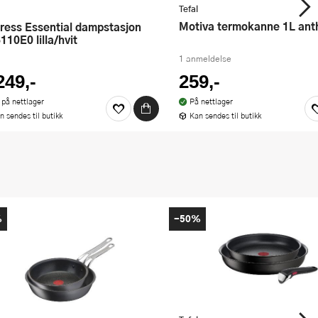
Tefal
Motiva termokanne 1L ant
110E0 lilla/hvit
1 anmeldelse
249,-
259,-
 på nettlager
På nettlager
n sendes til butikk
Kan sendes til butikk
%
-50%