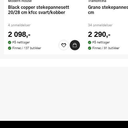
Modern House
Tramontina
Black copper stekepannesett
Grano stekepannesett 2 stk 25+30
20/28 cm kfcc svart/kobber
cm
4 anmeldelser
34 anmeldelser
2 098,-
2 290,-
På nettlager
På nettlager
Finnes i 137 butikker
Finnes i 91 butikker