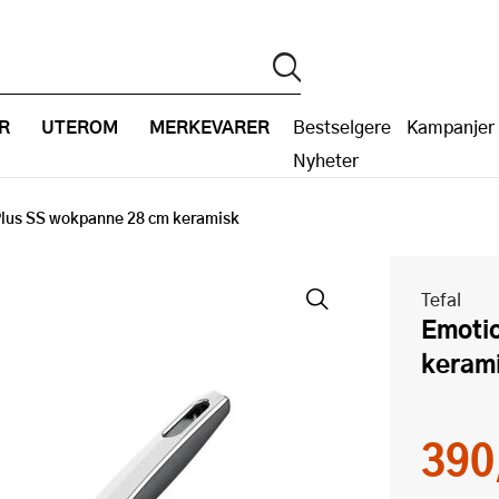
R
UTEROM
MERKEVARER
Bestselgere
Kampanjer
Nyheter
lus SS wokpanne 28 cm keramisk
Tefal
Emotion Plus SS wokpanne 28 cm
keram
390