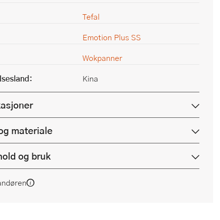
Tefal
Emotion Plus SS
Wokpanner
lsesland:
Kina
kasjoner
og materiale
hold og bruk
andøren