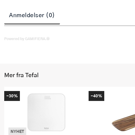
Stekepinsett
Anmeldelser (0)
Stekespader
Steketermometer
Powered by GAMIFIERA.®
Tørkerullholder
Visper
Øvrige kjøkkenredskaper
Mer fra Tefal
-30%
-40%
NYHET