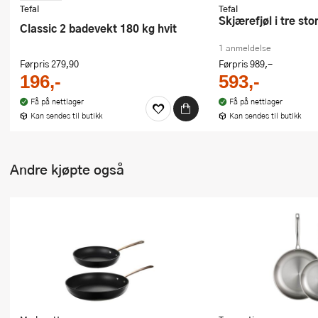
Tefal
Tefal
Skjærefjøl i tre st
Classic 2 badevekt 180 kg hvit
1 anmeldelse
Førpris
279,90
Førpris
989,-
196,-
593,-
Få på nettlager
Få på nettlager
Kan sendes til butikk
Kan sendes til butikk
Andre kjøpte også