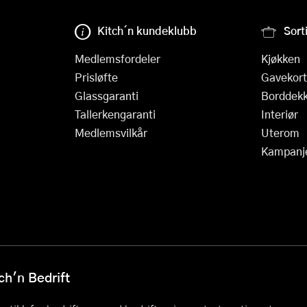
Kitch´n kundeklubb
Sort
Medlemsfordeler
Kjøkken
Prisløfte
Gavekort
Glassgaranti
Borddekk
Tallerkengaranti
Interiør
Medlemsvilkår
Uterom
Kampanj
h'n Bedrift