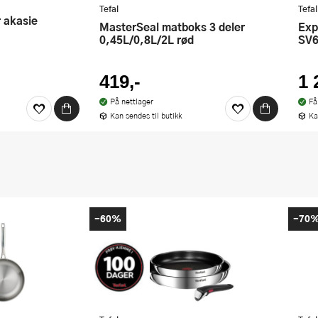
Tefal
Tefal
or akasie
MasterSeal matboks 3 deler
Express Essential dampstasjon
0,45L/0,8L/2L rød
SV6
419,-
1 
På nettlager
Få
Kan sendes til butikk
Ka
-60%
-70