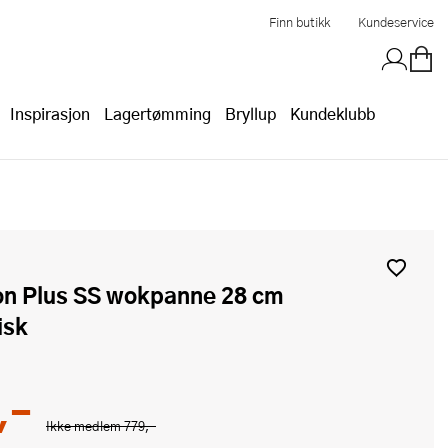
Finn butikk
Kundeservice
Inspirasjon
Lagertømming
Bryllup
Kundeklubb
isk
,-
Ikke medlem
779,-