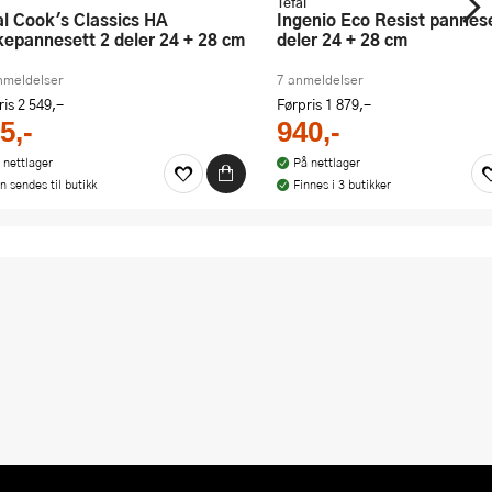
Tefal
Ingenio Eco Resist pannesett 3
kepannesett 2 deler 24 + 28 cm
deler 24 + 28 cm
nmeldelser
7 anmeldelser
ris
2 549,-
Førpris
1 879,-
5,-
940,-
 nettlager
På nettlager
n sendes til butikk
Finnes i 3 butikker