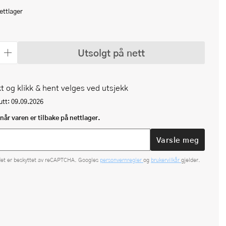
ettlager
Utsolgt på nett
t og klikk & hent velges ved utsjekk
tt: 09.09.2026
når varen er tilbake på nettlager.
Varsle meg
det er beskyttet av reCAPTCHA. Googles
personvernregler
og
brukervilkår
gjelder.