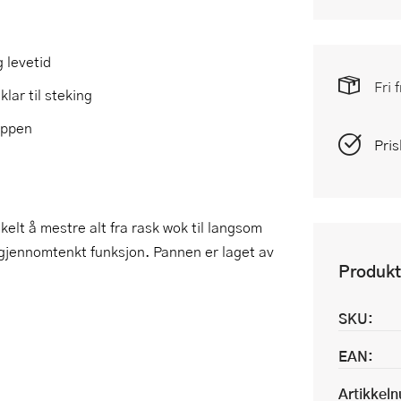
 levetid
Fri 
lar til steking
oppen
Pris
elt å mestre alt fra rask wok til langsom
gjennomtenkt funksjon. Pannen er laget av
Produkt
SKU:
EAN:
Artikkel