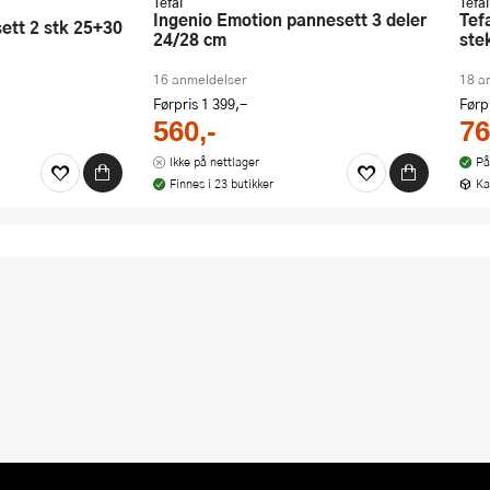
Tefal
Tefal
Ingenio Emotion pannesett 3 deler
Tefal Cook's Classics HA
24/28 cm
ste
16 anmeldelser
18 a
Førpris
1 399,-
Førp
560,-
76
Ikke på nettlager
På
Finnes i 23 butikker
Ka