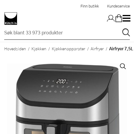
Hopp til hovedinnholdet
Finn butikk
Kundeservice
Airfryer 7,5L
Hovedsiden
Kjøkken
Kjøkkenapparater
Airfryer