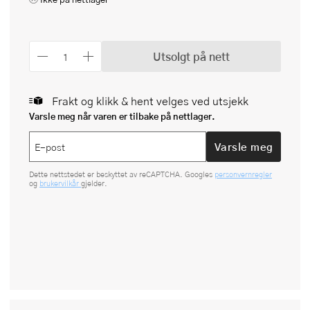
Utsolgt på nett
Frakt og klikk & hent velges ved utsjekk
Varsle meg når varen er tilbake på nettlager.
Varsle meg
Dette nettstedet er beskyttet av reCAPTCHA. Googles
personvernregler
og
brukervilkår
gjelder.