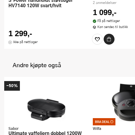
2 anmeldelser
HV7140 120W svart/hvit
1 099,-
Få på nettlager
Kan sendes til butikk
1 299,-
Ikke på nettlager
Andre kjøpte også
-50%
BRA DEAL
Bra deal – merkelappe
et godt kjøp. Kan ikk
Sabor
Wilfa
kuponger eller andre t
Ultimate vaffeljern dobbel 1200W