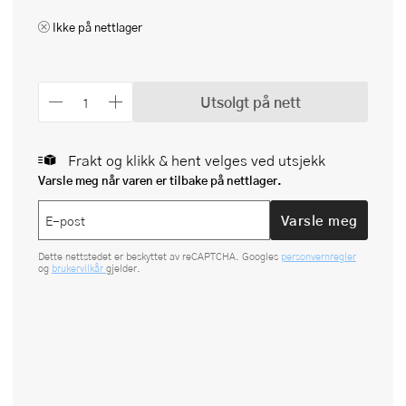
Ikke på nettlager
Utsolgt på nett
Frakt og klikk & hent velges ved utsjekk
Varsle meg når varen er tilbake på nettlager.
Varsle meg
Dette nettstedet er beskyttet av reCAPTCHA. Googles
personvernregler
og
brukervilkår
gjelder.