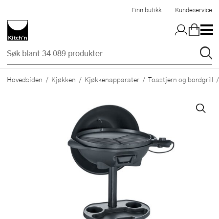
Hopp til hovedinnholdet
Finn butikk
Kundeservice
Hovedsiden
Kjøkken
Kjøkkenapparater
Toastjern og bordgrill