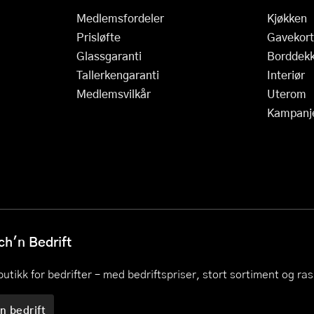
Medlemsfordeler
Kjøkken
Prisløfte
Gavekort
Glassgaranti
Borddekk
Tallerkengaranti
Interiør
Medlemsvilkår
Uterom
Kampanj
h'n Bedrift
utikk for bedrifter – med bedriftspriser, stort sortiment og ra
n bedrift