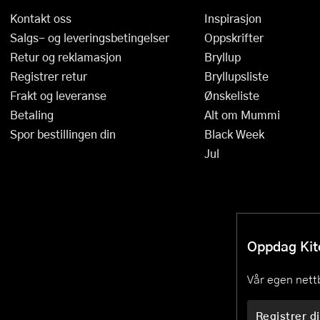
Kontakt oss
Inspirasjon
Øvrige kjøkkenapparater
Presskanner
Salgs- og leveringsbetingelser
Oppskrifter
Rivjern
Retur og reklamasjon
Bryllup
Registrer retur
Bryllupsliste
Sakser
Frakt og leveranse
Ønskeliste
Salatslynger
Betaling
Alt om Mummi
Spor bestillingen din
Black Week
Sil og dørslag
Jul
Sitruspresser
Skjærebrett og fjøler
Skreller
Oppdag Kitc
Sleiver og øser
Vår egen nettb
Spiralizere
Registrer di