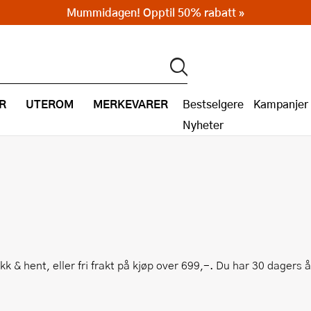
Mummidagen! Opptil 50% rabatt »
R
UTEROM
MERKEVARER
Bestselgere
Kampanjer
Nyheter
ikk & hent, eller fri frakt på kjøp over 699,-. Du har 30 dagers 