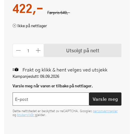
422,-
Førpris
649,-
Ikke på nettlager
Utsolgt på nett
Frakt og klikk & hent velges ved utsjekk
Kampanjeslutt: 09.09.2026
Varsle meg når varen er tilbake på nettlager.
Varsle meg
Dette nettstedet er beskyttet av reCAPTCHA. Googles
personvernregler
og
brukervilkår
gjelder.