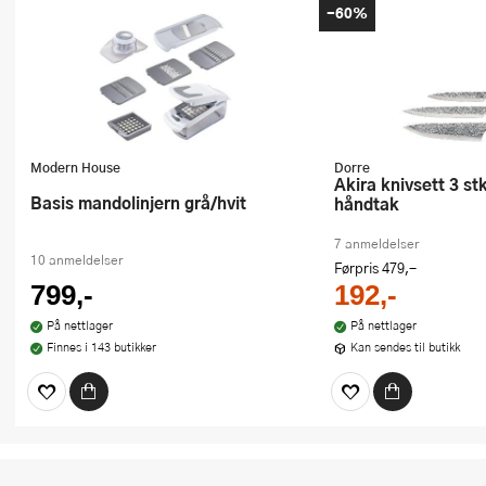
-60%
Modern House
Dorre
Akira knivsett 3 stk med svart
Basis mandolinjern grå/hvit
håndtak
7 anmeldelser
10 anmeldelser
Førpris
479,-
799,-
192,-
På nettlager
På nettlager
Finnes i 143 butikker
Kan sendes til butikk