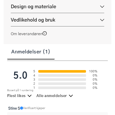
Design og materiale
Vedlikehold og bruk
Om leverandøren
Anmeldelser (1)
5.0
5
100%
4
0%
3
0%
2
0%
1
0%
Basert på 1 vurdering
Flest likes
Alle anmeldelser
Stine S
Verifisert kjøper