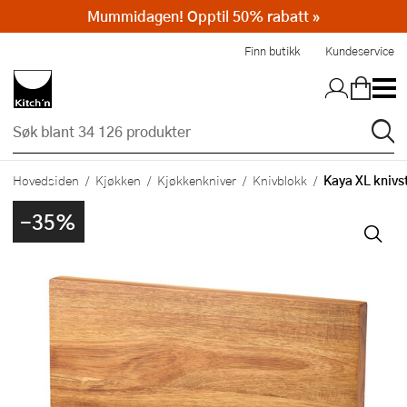
Mummidagen! Opptil 50% rabatt »
Hopp til hovedinnholdet
Finn butikk
Kundeservice
Kaya XL knivst
Hovedsiden
Kjøkken
Kjøkkenkniver
Knivblokk
-35%