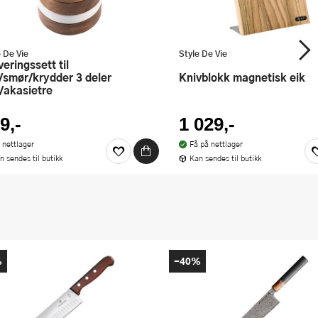
e De Vie
Style De Vie
e/smør/krydder 3 deler
Knivblokk magnetisk eik
t/akasietre
9,-
1 029,-
 nettlager
Få på nettlager
n sendes til butikk
Kan sendes til butikk
%
-40%