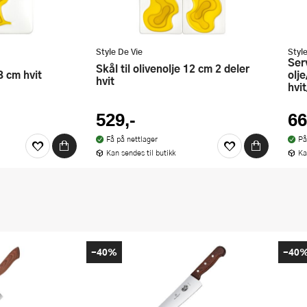
Style De Vie
Styl
Serveringssett til
Skål til olivenolje 12 cm 2 deler
18 cm hvit
olj
hvit
hvi
529,-
66
Få på nettlager
På
Kan sendes til butikk
Ka
-40%
-40