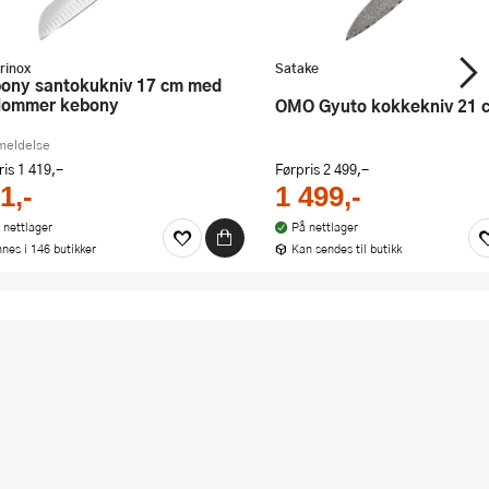
rinox
Satake
tlommer kebony
OMO Gyuto kokkekniv 21 
meldelse
ris
1 419,-
Førpris
2 499,-
1,-
1 499,-
 nettlager
På nettlager
nnes i 146 butikker
Kan sendes til butikk