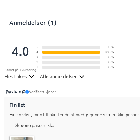
Stekepinsett
Stekespader
Anmeldelser (1)
Steketermometer
4.0
Tørkerullholder
5
0%
4
100%
3
0%
Visper
2
0%
1
0%
Basert på 1 vurdering
Øvrige kjøkkenredskaper
Flest likes
Alle anmeldelser
Øystein Ø
Verifisert kjøper
Fin list
Fin knivlist, men litt skuffende at medfølgende skruer ikke passer i
Skruene passer ikke