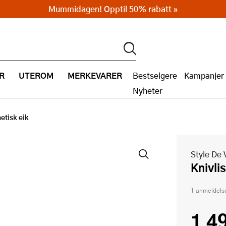
Mummidagen! Opptil 50% rabatt »
R
UTEROM
MERKEVARER
Bestselgere
Kampanjer
Nyheter
etisk eik
Style De 
Knivl
1 anmeldels
1 4