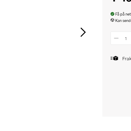
Få på net
Kan sende
Frak