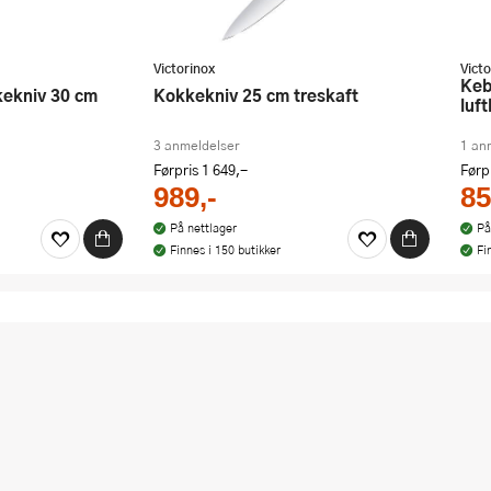
Victorinox
Victo
Kebony santokukniv 17 cm med
kkekniv 30 cm
Kokkekniv 25 cm treskaft
luf
3 anmeldelser
1 an
Førpris
1 649,-
Førp
989,-
85
På nettlager
På
Finnes i 150 butikker
Fi