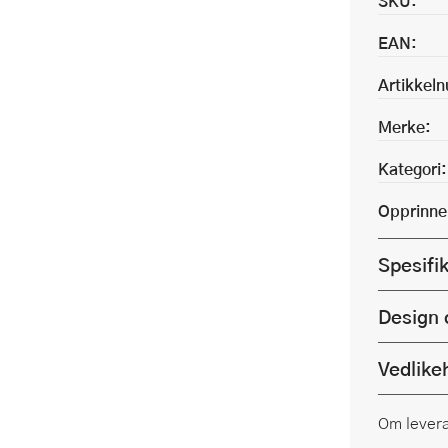
SKU:
EAN:
Artikkel
Merke:
Kategori:
Opprinne
Spesifi
Design 
Vedlike
Om lever