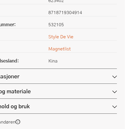
623402
8718719304914
nummer:
532105
Style De Vie
Magnetlist
lsesland:
Kina
kasjoner
og materiale
hold og bruk
andøren