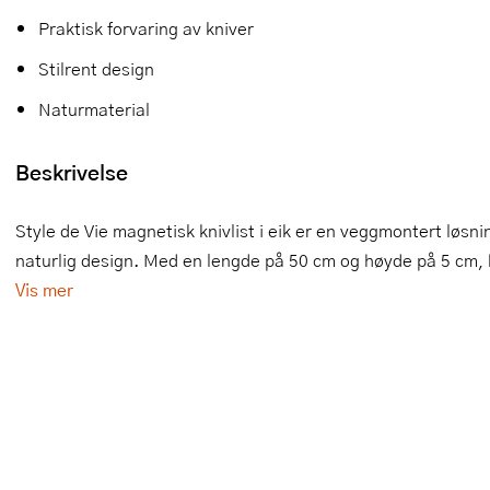
Praktisk forvaring av kniver
Slikkepotter
Melkeskummere
Morter
Vifter
Stilrent design
Springformer
Popcornmaskiner
Målebeger og måleskje
Naturmaterial
Sprøyteposer og tipper
Riskoker
Nøtteknekkere
Beskrivelse
Øvrig bakeutstyr
Sous vide
Oljeflaske og dressingflaske
Stavmiksere
Pastamaskiner
Style de Vie magnetisk knivlist i eik er en veggmontert løs
naturlig design. Med en lengde på 50 cm og høyde på 5 cm, har
Steketakker
Perkulator
Vis mer
Toastjern og bordgrill
Pizzahjul
Vaffeljern
Pizzaspader
Vakuumpakker
Pizzastein og pizzastål
Vannkokere
Potetmoser