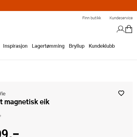
Finn butikk
Kundeservice
Inspirasjon
Lagertømming
Bryllup
Kundeklubb
Vie
ist magnetisk eik
e
99,-