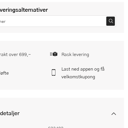
everingsalternativer
frakt over 699,-
Rask levering
Last ned appen og få
løfte
velkomstkupong
detaljer