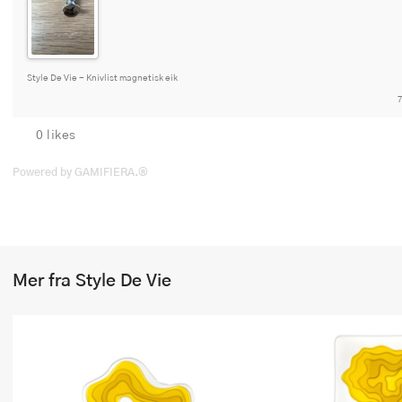
Style De Vie - Knivlist magnetisk eik
7
0 likes
Powered by GAMIFIERA.®
Mer fra Style De Vie