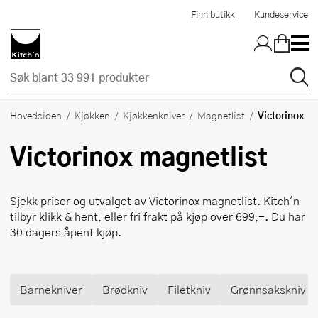
Hopp til hovedinnholdet
Finn butikk
Kundeservice
Victorinox
Hovedsiden
Kjøkken
Kjøkkenkniver
Magnetlist
Victorinox
magnetlist
Sjekk priser og utvalget av
Victorinox
magnetlist. Kitch'n
tilbyr klikk & hent, eller fri frakt på kjøp over 699,-. Du har
30 dagers åpent kjøp.
Barnekniver
Brødkniv
Filetkniv
Grønnsakskniv