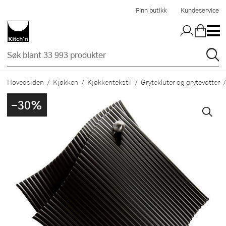
Hopp til hovedinnholdet
Finn butikk
Kundeservice
Hovedsiden
Kjøkken
Kjøkkentekstil
Grytekluter og grytevotter
-30%