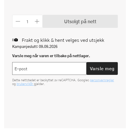
Utsolgt på nett
Frakt og klikk & hent velges ved utsjekk
Kampanjeslutt: 09.09.2026
Varsle meg når varen er tilbake på nettlager.
Varsle meg
Dette nettstedet er beskyttet av reCAPTCHA. Googles
personvernregler
og
brukervilkår
gjelder.