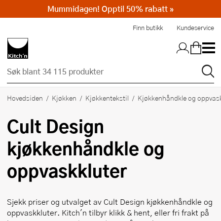
Mummidagen! Opptil 50% rabatt »
Hopp til hovedinnholdet
Finn butikk
Kundeservice
Hovedsiden
Kjøkken
Kjøkkentekstil
Kjøkkenhåndkle og oppvask
Cult Design
kjøkkenhåndkle og
oppvaskkluter
Sjekk priser og utvalget av
Cult Design
kjøkkenhåndkle og
oppvaskkluter. Kitch'n tilbyr klikk & hent, eller fri frakt på