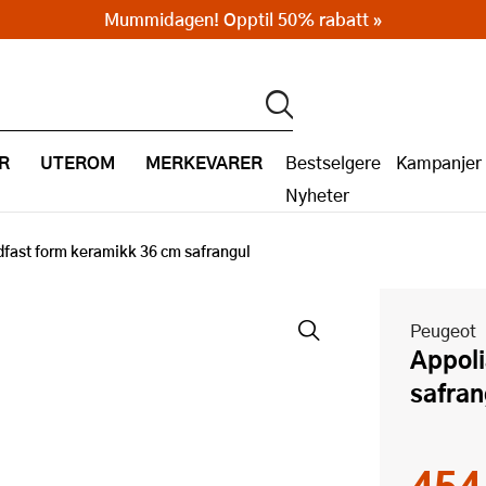
Mummidagen! Opptil 50% rabatt »
R
UTEROM
MERKEVARER
Bestselgere
Kampanjer
Nyheter
ldfast form keramikk 36 cm safrangul
Peugeot
Appolia ildfast form keramikk 36 cm
safran
454