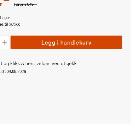
Førpris
649,-
tlager
s til butikk
Legg i handlekurv
t og klikk & hent velges ved utsjekk
tt: 09.09.2026