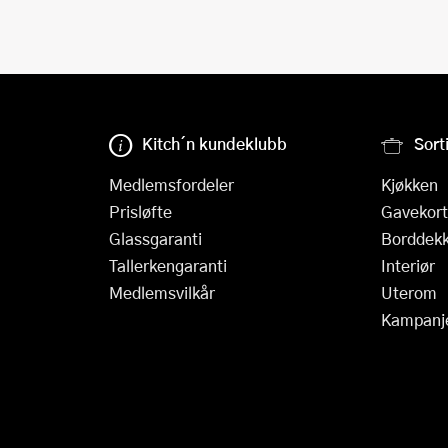
Kitch´n kundeklubb
Sort
Medlemsfordeler
Kjøkken
Prisløfte
Gavekort
Glassgaranti
Borddekk
Tallerkengaranti
Interiør
Medlemsvilkår
Uterom
Kampanj