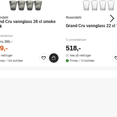
ndahl
Rosendahl
Grand Cru vannglass 22 cl 
tk
meldelser
3 anmeldelser
ris
399,-
9,-
518,-
 nettlager
Ikke på nettlager
nnes i 144 butikker
Finnes i 13 butikker