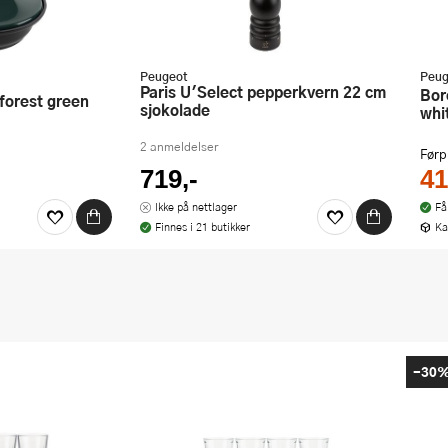
Peugeot
Peug
Paris U'Select pepperkvern 22 cm
Boreal saltkvern 21 cm feather
 forest green
sjokolade
whi
2 anmeldelser
Førp
719,-
41
Ikke på nettlager
Få
Finnes i 21 butikker
Ka
-30