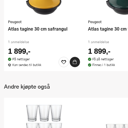
Peugeot
Peugeot
Atlas tagine 30 cm safrangul
Atlas tagine 30 cm
1 anmeldelse
1 anmeldelse
1 899,-
1 899,-
På nettlager
Få på nettlager
Kan sendes til butikk
Finnes i 1 butikk
Andre kjøpte også