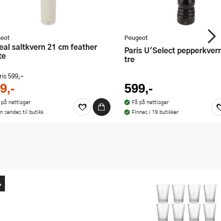
eot
Peugeot
Paris U'Select pepperkvern 18 cm
te
tre
ris
599,-
9,-
599,-
 på nettlager
Få på nettlager
n sendes til butikk
Finnes i 19 butikker
%