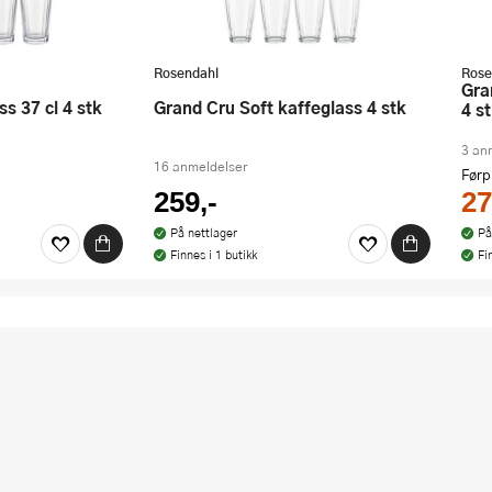
dert i vår
 rabatten i dag!
Rosendahl
Rose
Grand Cru vannglass 26 cl smoke
ss 37 cl 4 stk
Grand Cru Soft kaffeglass 4 stk
4 s
3 an
16 anmeldelser
Førp
259,-
27
På nettlager
På
Finnes i 1 butikk
Fi