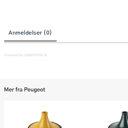
Stekepinsett
Stekespader
Steketermometer
Anmeldelser (0)
Tørkerullholder
Visper
Powered by GAMIFIERA.®
Øvrige kjøkkenredskaper
Mer fra Peugeot