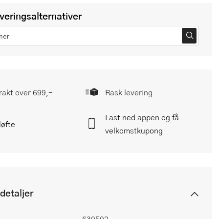
everingsalternativer
frakt over 699,-
Rask levering
Last ned appen og få
løfte
velkomstkupong
detaljer
630502