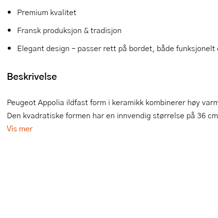
Premium kvalitet
Slikkepotter
Melkeskummere
Morter
Vifter
Fransk produksjon & tradisjon
Springformer
Popcornmaskiner
Målebeger og måleskje
Elegant design – passer rett på bordet, både funksjonelt 
Sprøyteposer og tipper
Riskoker
Nøtteknekkere
Beskrivelse
Øvrig bakeutstyr
Sous vide
Oljeflaske og dressingflaske
Peugeot Appolia ildfast form i keramikk kombinerer høy var
Stavmiksere
Pastamaskiner
Den kvadratiske formen har en innvendig størrelse på 36 cm o
Steketakker
Perkulator
Vis mer
Toastjern og bordgrill
Pizzahjul
Vaffeljern
Pizzaspader
Vakuumpakker
Pizzastein og pizzastål
Vannkokere
Potetmoser