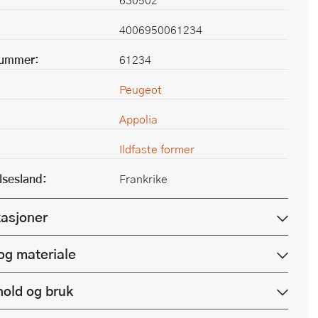
4006950061234
nummer:
61234
Peugeot
Appolia
Ildfaste former
lsesland:
Frankrike
kasjoner
og materiale
hold og bruk