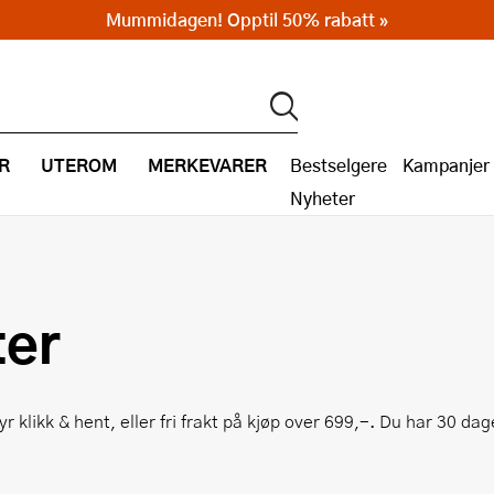
Mummidagen! Opptil 50% rabatt »
R
UTEROM
MERKEVARER
Bestselgere
Kampanjer
Nyheter
ter
yr klikk & hent, eller fri frakt på kjøp over 699,-. Du har 30 da