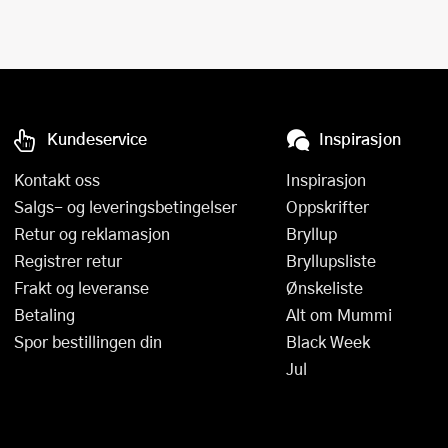
Øvrige kjøkkenapparater
Presskanner
Rivjern
Sakser
Kundeservice
Inspirasjon
Salatslynger
Kontakt oss
Inspirasjon
Sil og dørslag
Salgs- og leveringsbetingelser
Oppskrifter
Retur og reklamasjon
Bryllup
Sitruspresser
Registrer retur
Bryllupsliste
Frakt og leveranse
Ønskeliste
Skjærebrett og fjøler
Betaling
Alt om Mummi
Skreller
Spor bestillingen din
Black Week
Jul
Sleiver og øser
Spiralizere