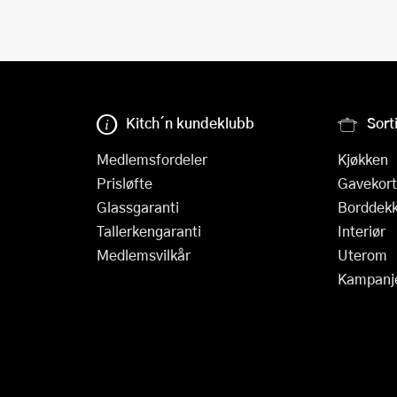
Kitch´n kundeklubb
Sort
Medlemsfordeler
Kjøkken
Prisløfte
Gavekort
Glassgaranti
Borddekk
Tallerkengaranti
Interiør
Medlemsvilkår
Uterom
Kampanj