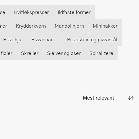
se
Hvitløkspresser
Ildfaste former
mer
Krydderkvern
Mandolinjern
Minihakker
Pizzahjul
Pizzaspader
Pizzastein og pizzastål
fjøler
Skreller
Sleiver og øser
Spiralizere