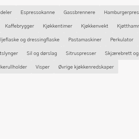
deler
Espressokanne
Gassbrennere
Hamburgerpres
Kaffebrygger
Kjøkkentimer
Kjøkkenvekt
Kjøttham
ljeflaske og dressingflaske
Pastamaskiner
Perkulator
tslynger
Sil og dørslag
Sitruspresser
Skjærebrett og 
kerullholder
Visper
Øvrige kjøkkenredskaper